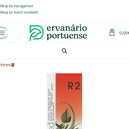
Portes grátis em compras a partir de 30 €, para envio expresso em
Portugal Continental.
Skip to navigation
Skip to main content
0
0,00
Início
Loja
Aromaterapia | Florais | Homeopatia
Homeopatia