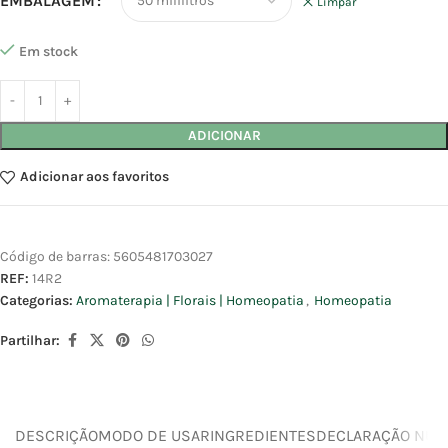
EMBALAGEM
Limpar
Em stock
ADICIONAR
Adicionar aos favoritos
Código de barras:
5605481703027
REF:
14R2
Categorias:
Aromaterapia | Florais | Homeopatia
,
Homeopatia
Partilhar:
DESCRIÇÃO
MODO DE USAR
INGREDIENTES
DECLARAÇÃO NUTR