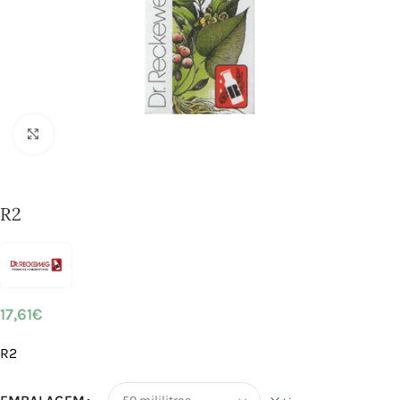
Click to enlarge
R2
17,61
€
R2