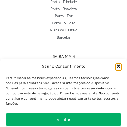
Porto - Trindade
Porto - Boavista
Porto - Foz
Porto - S. João
Viana do Castelo
Barcelos
SAIBA MAIS
Política de Privacidade
Gerir o Consentimento
Declaração de Acessibilidade
Termos e Condições
Para fornecer as melhores experiências, usamos tecnologias como
cookies para armazenar e/ou aceder a informações do dispositivo.
Perguntas Frequentes
Consentir com essas tecnologias nos permitirá processar dados, como
Custos de Envio
comportamento de navegação ou IDs exclusivos neste site. Não consentir
ou retirar o consentimento pode afetar negativamante certos recursos e
Encomendas Internacionais
funções.
Seguir Encomenda
Devoluções e Trocas
Aceitar