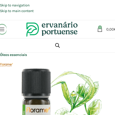
Portes grátis em compras a partir de 30 €, para envio expresso em
Portugal Continental.
Skip to navigation
Skip to main content
0
0,00
Início
Loja
Aromaterapia | Florais | Homeopatia
Aromaterapia
Óleos essenciais