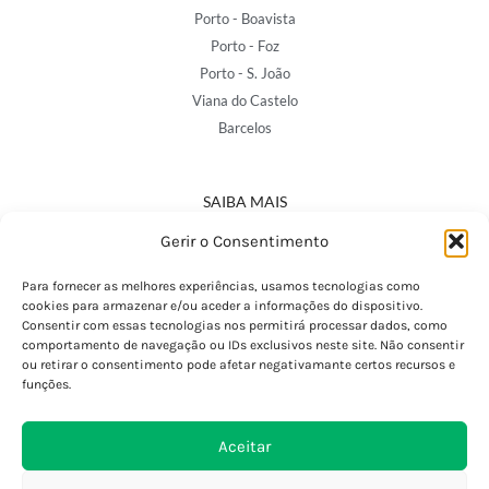
Porto - Boavista
Porto - Foz
Porto - S. João
Viana do Castelo
Barcelos
SAIBA MAIS
Política de Privacidade
Gerir o Consentimento
Declaração de Acessibilidade
Termos e Condições
Para fornecer as melhores experiências, usamos tecnologias como
cookies para armazenar e/ou aceder a informações do dispositivo.
Perguntas Frequentes
Consentir com essas tecnologias nos permitirá processar dados, como
Custos de Envio
comportamento de navegação ou IDs exclusivos neste site. Não consentir
ou retirar o consentimento pode afetar negativamante certos recursos e
Encomendas Internacionais
funções.
Seguir Encomenda
Devoluções e Trocas
Aceitar