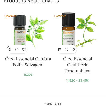
Produtos Relacionados
Óleo Essencial Cânfora
Óleo Essencial
Folha Selvagem
Gaultheria
Procumbens
8,29
€
11,62
€
–
23,45
€
SOBRE O EP