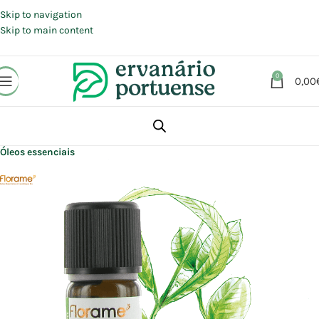
Portes grátis em compras a partir de 30 €, para envio expresso em
Portugal Continental.
Skip to navigation
Skip to main content
0
0,00
Início
Loja
Aromaterapia | Florais | Homeopatia
Aromaterapia
Óleos essenciais