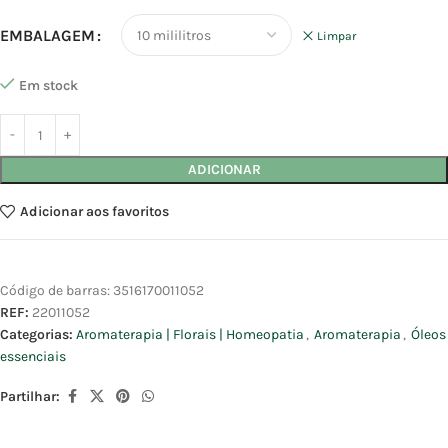
EMBALAGEM
Limpar
Em stock
ADICIONAR
Adicionar aos favoritos
Código de barras:
3516170011052
REF:
22011052
Categorias:
Aromaterapia | Florais | Homeopatia
,
Aromaterapia
,
Óleos
essenciais
Partilhar: