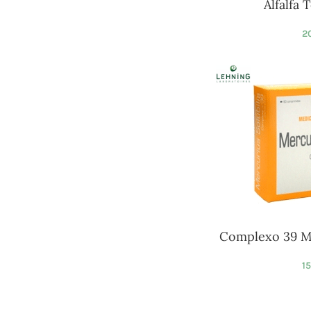
Alfalfa 
20
Complexo 39 Me
1