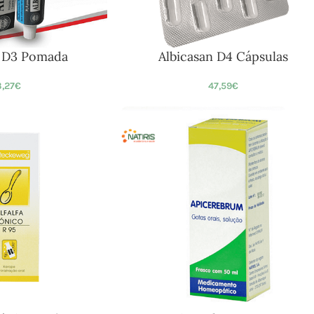
n D3 Pomada
Albicasan D4 Cápsulas
,27
€
47,59
€