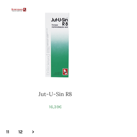
Jut-U-Sin R8
16,39
€
11
12
>