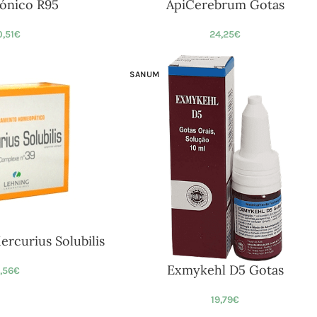
Tónico R95
ApiCerebrum Gotas
,51
€
24,25
€
SANUM
rcurius Solubilis
Exmykehl D5 Gotas
5,56
€
19,79
€