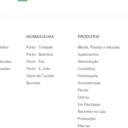
NOSSAS LOJAS
PRODUTOS
elhor
Porto - Trindade
Blends, Plantas e Infusões
Porto - Boavista
Suplementos
tocolos
Porto - Foz
Alimentação
mações
Porto - S. João
Cosmética
Viana do Castelo
Homeopatia
Barcelos
Aromaterapia
Florais
Outros
Em Destaque
Recentes na Loja
Promoções
Marcas