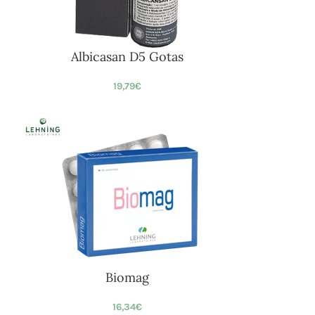
Albicasan D5 Gotas
19,79
€
Biomag
16,34
€