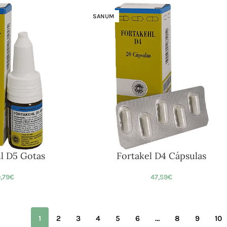
SANUM
l D5 Gotas
Fortakel D4 Cápsulas
9,79
€
47,59
€
1
2
3
4
5
6
…
8
9
10