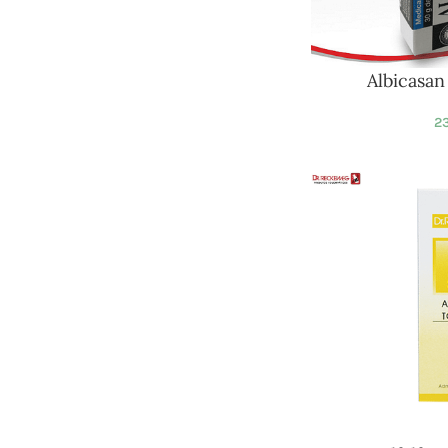
Albicasa
23