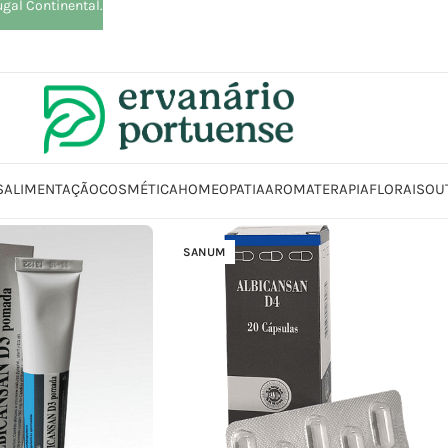
ugal Continental.
S
ALIMENTAÇÃO
COSMÉTICA
HOMEOPATIA
AROMATERAPIA
FLORAIS
OU
SANUM