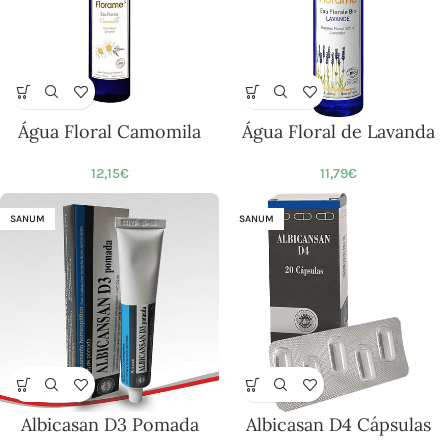
Água Floral Camomila
Água Floral de Lavanda
12,15
€
11,79
€
SANUM
SANUM
Albicasan D3 Pomada
Albicasan D4 Cápsulas