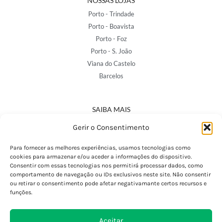
NOSSAS LOJAS
Porto - Trindade
Porto - Boavista
Porto - Foz
Porto - S. João
Viana do Castelo
Barcelos
SAIBA MAIS
Política de Privacidade
Gerir o Consentimento
Declaração de Acessibilidade
Termos e Condições
Para fornecer as melhores experiências, usamos tecnologias como
cookies para armazenar e/ou aceder a informações do dispositivo.
Perguntas Frequentes
Consentir com essas tecnologias nos permitirá processar dados, como
Custos de Envio
comportamento de navegação ou IDs exclusivos neste site. Não consentir
ou retirar o consentimento pode afetar negativamante certos recursos e
Encomendas Internacionais
funções.
Seguir Encomenda
Devoluções e Trocas
Aceitar