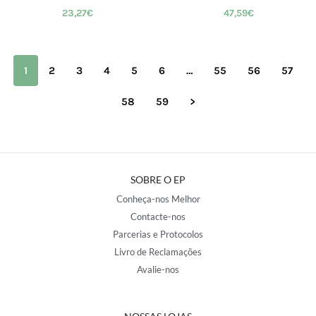
23,27
€
47,59
€
1
2
3
4
5
6
…
55
56
57
58
59
>
SOBRE O EP
Conheça-nos Melhor
Contacte-nos
Parcerias e Protocolos
Livro de Reclamações
Avalie-nos