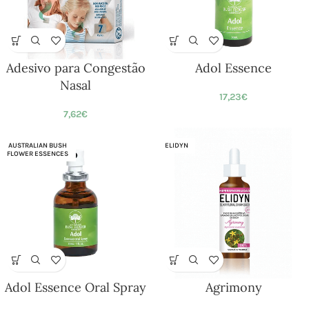
Adesivo para Congestão
Adol Essence
Nasal
17,23
€
7,62
€
AUSTRALIAN BUSH
ELIDYN
FLOWER ESSENCES
Adol Essence Oral Spray
Agrimony