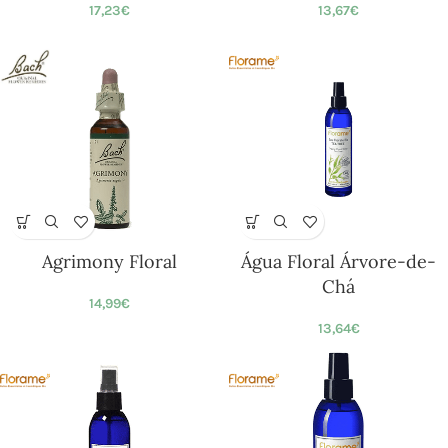
17,23
€
13,67
€
Agrimony Floral
Água Floral Árvore-de-
Chá
14,99
€
13,64
€