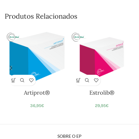
Produtos Relacionados
Artiprot®
Estrolib®
36,95
€
29,95
€
SOBRE O EP