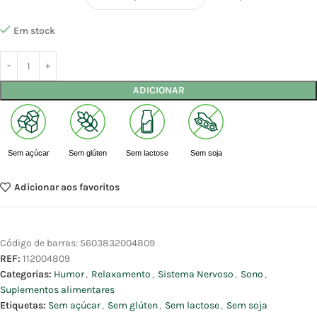
Em stock
ADICIONAR
Sem açúcar
Sem glúten
Sem lactose
Sem soja
Adicionar aos favoritos
Código de barras:
5603832004809
REF:
112004809
Categorias:
Humor
,
Relaxamento
,
Sistema Nervoso
,
Sono
,
Suplementos alimentares
Etiquetas:
Sem açúcar
,
Sem glúten
,
Sem lactose
,
Sem soja