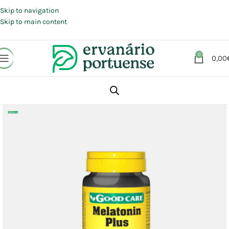
Portes grátis em compras a partir de 30 €, para envio expresso em
Portugal Continental.
Skip to navigation
Skip to main content
0
0,00
Início
Loja
Suplementos alimentares
Sistema Nervoso
Humor