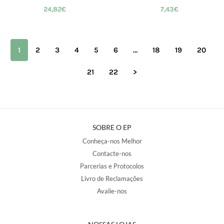
24,82
€
7,43
€
1
2
3
4
5
6
…
18
19
20
21
22
>
SOBRE O EP
Conheça-nos Melhor
Contacte-nos
Parcerias e Protocolos
Livro de Reclamações
Avalie-nos