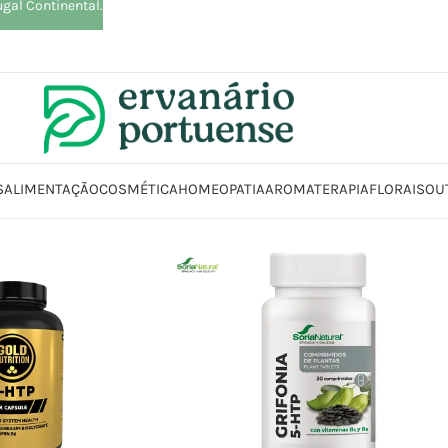
ugal Continental.
S
ALIMENTAÇÃO
COSMÉTICA
HOMEOPATIA
AROMATERAPIA
FLORAIS
OU