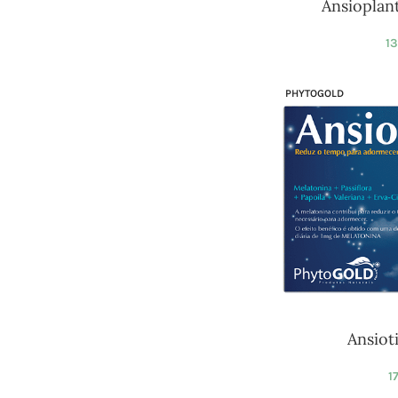
Ansioplant
13
PHYTOGOLD
Ansiot
1