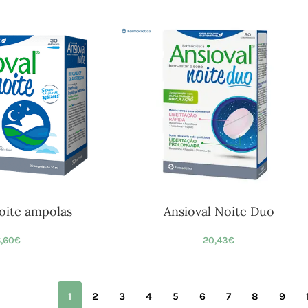
oite ampolas
Ansioval Noite Duo
,60
€
20,43
€
1
2
3
4
5
6
7
8
9