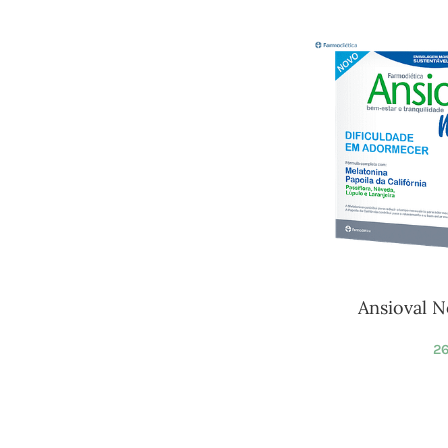
Ansioval N
26