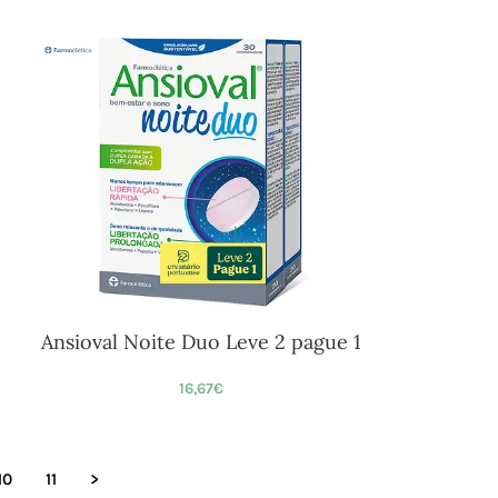
Ansioval Noite Duo Leve 2 pague 1
16,67
€
10
11
>