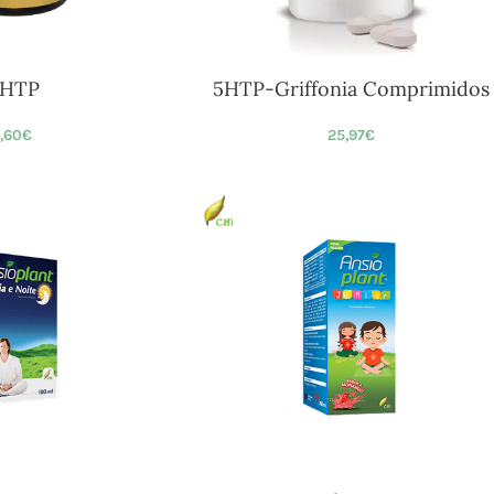
-HTP
5HTP-Griffonia Comprimidos
,60
€
25,97
€