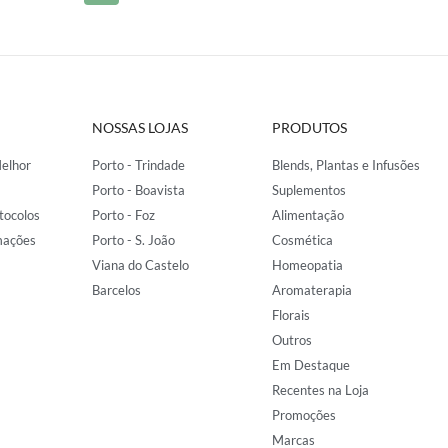
NOSSAS LOJAS
PRODUTOS
elhor
Porto - Trindade
Blends, Plantas e Infusões
Porto - Boavista
Suplementos
tocolos
Porto - Foz
Alimentação
mações
Porto - S. João
Cosmética
Viana do Castelo
Homeopatia
Barcelos
Aromaterapia
Florais
Outros
Em Destaque
Recentes na Loja
Promoções
Marcas