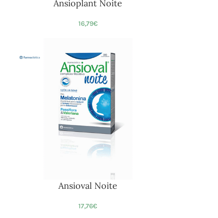
Ansioplant Noite
16,79
€
Ansioval Noite
17,76
€