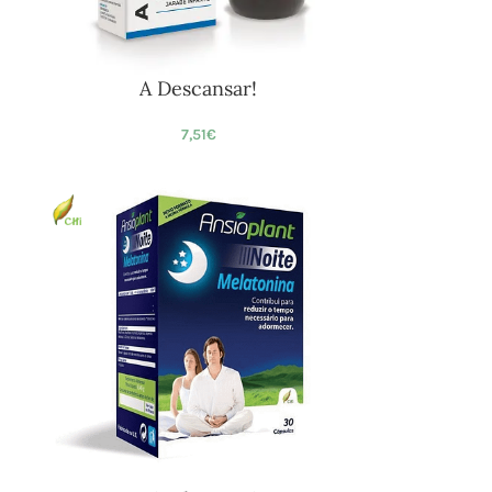
A Descansar!
7,51
€