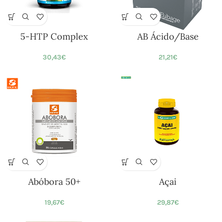
5-HTP Complex
AB Ácido/Base
30,43
€
21,21
€
Abóbora 50+
Açai
19,67
€
29,87
€