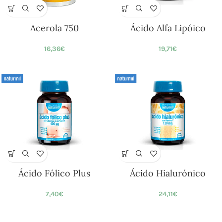
Acerola 750
Ácido Alfa Lipóico
16,36
€
19,71
€
Ácido Fólico Plus
Ácido Hialurónico
7,40
€
24,11
€