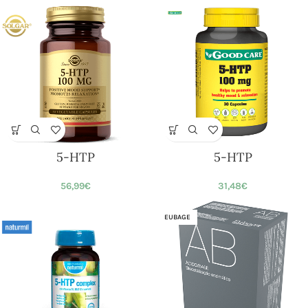
5-HTP
5-HTP
56,99
€
31,48
€
EUBAGE