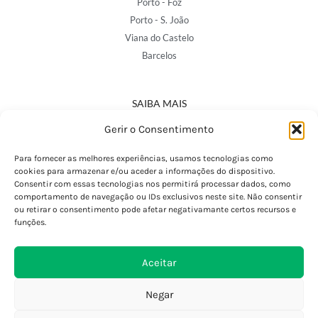
Porto - Foz
Porto - S. João
Viana do Castelo
Barcelos
SAIBA MAIS
Política de Privacidade
Gerir o Consentimento
Declaração de Acessibilidade
Termos e Condições
Para fornecer as melhores experiências, usamos tecnologias como
cookies para armazenar e/ou aceder a informações do dispositivo.
Perguntas Frequentes
Consentir com essas tecnologias nos permitirá processar dados, como
Custos de Envio
comportamento de navegação ou IDs exclusivos neste site. Não consentir
ou retirar o consentimento pode afetar negativamante certos recursos e
Encomendas Internacionais
funções.
Seguir Encomenda
Devoluções e Trocas
Aceitar
Negar