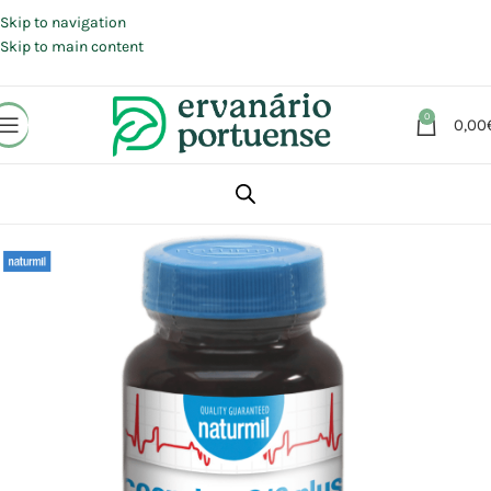
Portes grátis em compras a partir de 30 €, para envio expresso em
Portugal Continental.
Skip to navigation
Skip to main content
0
0,00
Início
Loja
Suplementos alimentares
Energia e Fadiga