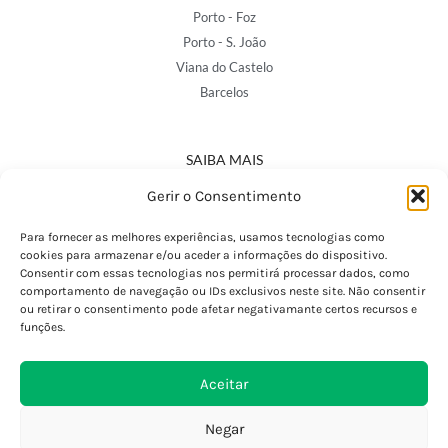
Porto - Foz
Porto - S. João
Viana do Castelo
Barcelos
SAIBA MAIS
Política de Privacidade
Gerir o Consentimento
Declaração de Acessibilidade
Termos e Condições
Para fornecer as melhores experiências, usamos tecnologias como
cookies para armazenar e/ou aceder a informações do dispositivo.
Perguntas Frequentes
Consentir com essas tecnologias nos permitirá processar dados, como
Custos de Envio
comportamento de navegação ou IDs exclusivos neste site. Não consentir
ou retirar o consentimento pode afetar negativamante certos recursos e
Encomendas Internacionais
funções.
Seguir Encomenda
Devoluções e Trocas
Aceitar
Negar