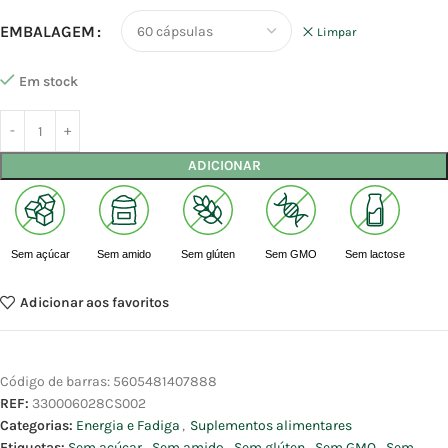
EMBALAGEM
Limpar
Em stock
ADICIONAR
Sem açúcar
Sem amido
Sem glúten
Sem GMO
Sem lactose
Adicionar aos favoritos
Código de barras:
5605481407888
REF:
330006028CS002
Categorias:
Energia e Fadiga
,
Suplementos alimentares
Etiquetas:
Sem açúcar
,
Sem amido
,
Sem glúten
,
Sem GMO
,
Sem