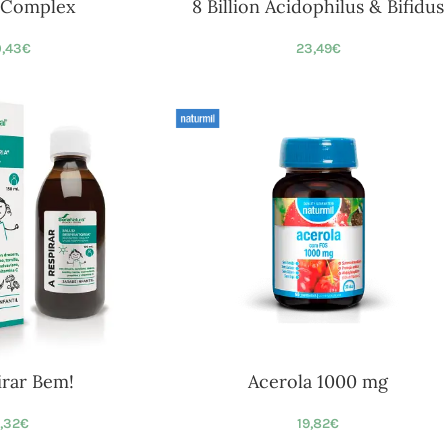
 Complex
8 Billion Acidophilus & Bifidus
,43
€
23,49
€
irar Bem!
Acerola 1000 mg
,32
€
19,82
€