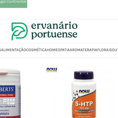
ugal Continental.
S
ALIMENTAÇÃO
COSMÉTICA
HOMEOPATIA
AROMATERAPIA
FLORAIS
OU