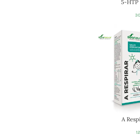
5-HTP
30
A Resp
12