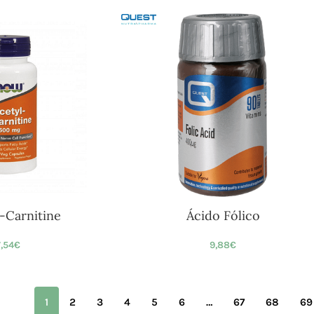
-Carnitine
Ácido Fólico
,54
€
9,88
€
1
2
3
4
5
6
…
67
68
69