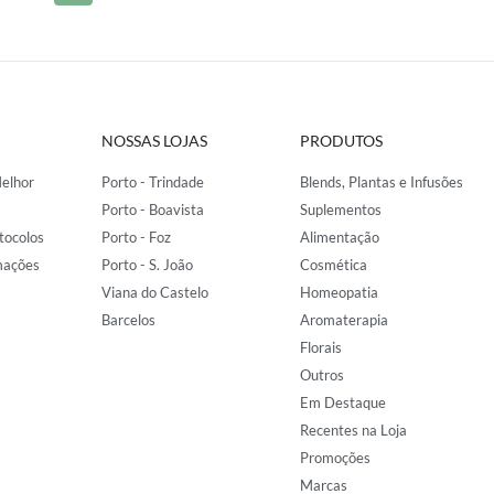
NOSSAS LOJAS
PRODUTOS
elhor
Porto - Trindade
Blends, Plantas e Infusões
Porto - Boavista
Suplementos
tocolos
Porto - Foz
Alimentação
mações
Porto - S. João
Cosmética
Viana do Castelo
Homeopatia
Barcelos
Aromaterapia
Florais
Outros
Em Destaque
Recentes na Loja
Promoções
Marcas