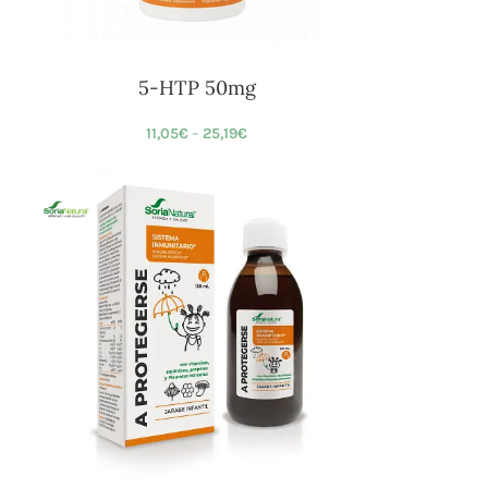
5-HTP 50mg
11,05
€
–
25,19
€