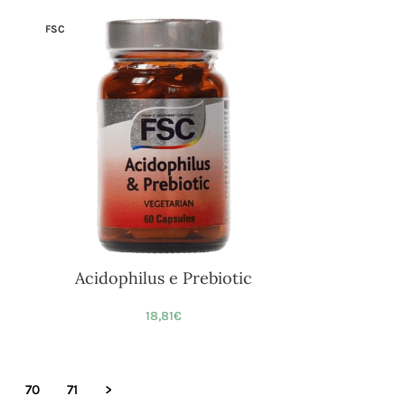
FSC
Acidophilus e Prebiotic
18,81
€
70
71
>