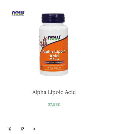
Alpha Lipoic Acid
27,52
€
16
17
>