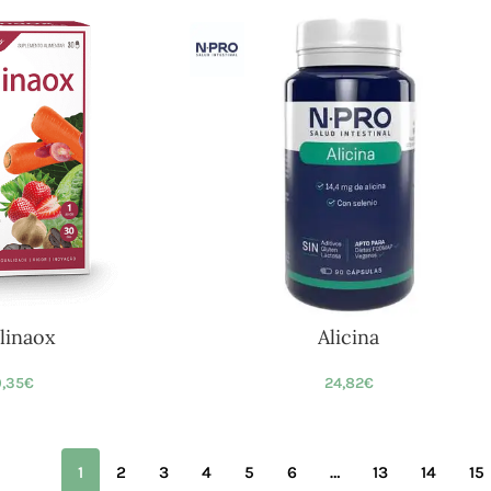
linaox
Alicina
,35
€
24,82
€
1
2
3
4
5
6
…
13
14
15