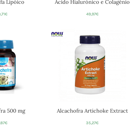
fa Lipóico
Ácido Hialurónico e Colagénio
9,71
€
49,97
€
fra 500 mg
Alcachofra Artichoke Extract
,87
€
35,27
€