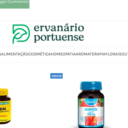
ugal Continental.
S
ALIMENTAÇÃO
COSMÉTICA
HOMEOPATIA
AROMATERAPIA
FLORAIS
OU