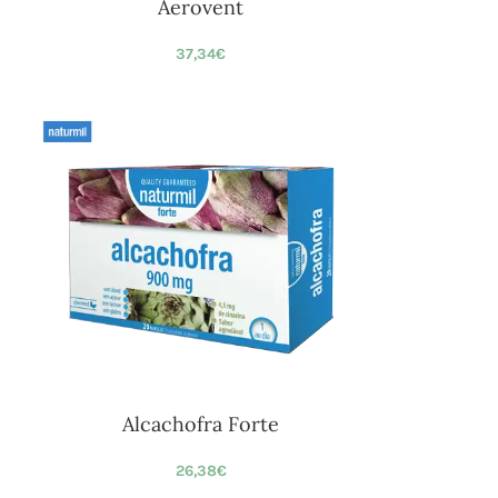
Aerovent
37,34
€
Alcachofra Forte
26,38
€