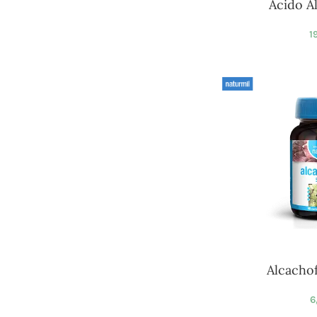
Ácido Al
1
Alcacho
6