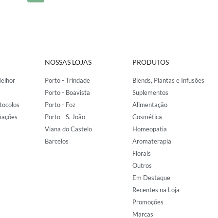
NOSSAS LOJAS
PRODUTOS
elhor
Porto - Trindade
Blends, Plantas e Infusões
Porto - Boavista
Suplementos
tocolos
Porto - Foz
Alimentação
mações
Porto - S. João
Cosmética
Viana do Castelo
Homeopatia
Barcelos
Aromaterapia
Florais
Outros
Em Destaque
Recentes na Loja
Promoções
Marcas