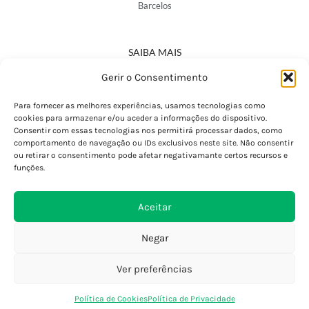
Barcelos
SAIBA MAIS
Política de Privacidade
Gerir o Consentimento
Declaração de Acessibilidade
Termos e Condições
Para fornecer as melhores experiências, usamos tecnologias como
cookies para armazenar e/ou aceder a informações do dispositivo.
Perguntas Frequentes
Consentir com essas tecnologias nos permitirá processar dados, como
Custos de Envio
comportamento de navegação ou IDs exclusivos neste site. Não consentir
ou retirar o consentimento pode afetar negativamante certos recursos e
Encomendas Internacionais
funções.
Seguir Encomenda
Devoluções e Trocas
Aceitar
Negar
Ver preferências
0
Política de Cookies
Política de Privacidade
Loja
Favoritos
Saco Compras
Conta