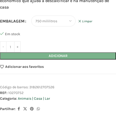
económico que ajuda a descalcificar e na manutenção de
casa
EMBALAGEM
Limpar
Em stock
ADICIONAR
Adicionar aos favoritos
Código de barras:
3182612707526
REF:
10270752
Categoria:
Animais | Casa | Lar
Partilhar: