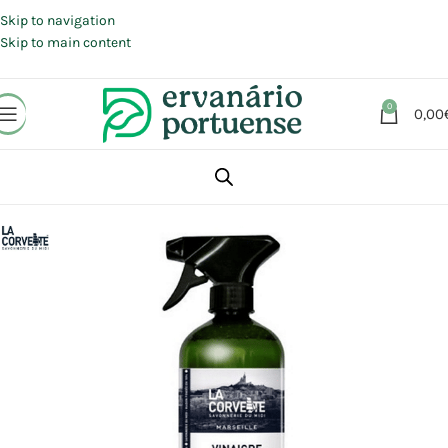
Portes grátis em compras a partir de 30 €, para envio expresso em
Portugal Continental.
Skip to navigation
Skip to main content
0
0,00
Início
Loja
Animais | Casa | Lar