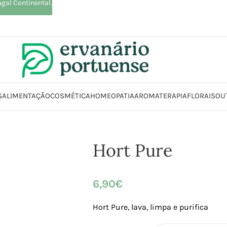
ugal Continental.
S
ALIMENTAÇÃO
COSMÉTICA
HOMEOPATIA
AROMATERAPIA
FLORAIS
OU
Início
Loja
Animais | Casa | Lar
Hort Pure
Hort Pure
6,90
€
Hort Pure, lava, limpa e purifica