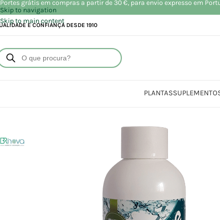
Portes grátis em compras a partir de 30 €, para envio expresso em Port
Skip to navigation
Skip to main content
UALIDADE E CONFIANÇA DESDE 1910
PLANTAS
SUPLEMENTO