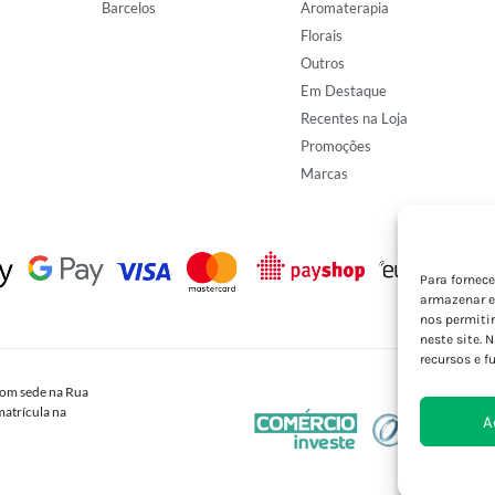
Barcelos
Aromaterapia
Florais
Outros
Em Destaque
Recentes na Loja
Promoções
Marcas
Para fornec
armazenar e
nos permiti
neste site. 
recursos e f
om sede na Rua
atrícula na
A