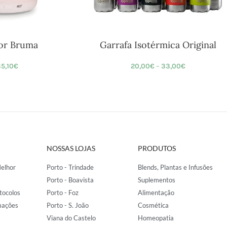
or Bruma
Garrafa Isotérmica Original
5,10
€
20,00
€
–
33,00
€
NOSSAS LOJAS
PRODUTOS
elhor
Porto - Trindade
Blends, Plantas e Infusões
Porto - Boavista
Suplementos
tocolos
Porto - Foz
Alimentação
mações
Porto - S. João
Cosmética
Viana do Castelo
Homeopatia