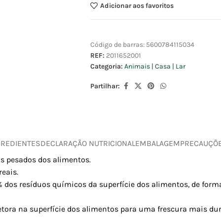
Adicionar aos favoritos
Código de barras:
5600784115034
REF:
2011652001
Categoria:
Animais | Casa | Lar
Partilhar:
GREDIENTES
DECLARAÇÃO NUTRICIONAL
EMBALAGEM
PRECAUÇÕ
is pesados dos alimentos.
reais.
 dos resíduos químicos da superfície dos alimentos, de form
ra na superfície dos alimentos para uma frescura mais dur