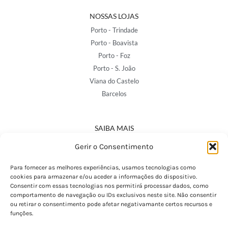
NOSSAS LOJAS
Porto - Trindade
Porto - Boavista
Porto - Foz
Porto - S. João
Viana do Castelo
Barcelos
SAIBA MAIS
Política de Privacidade
Gerir o Consentimento
Declaração de Acessibilidade
Termos e Condições
Para fornecer as melhores experiências, usamos tecnologias como
cookies para armazenar e/ou aceder a informações do dispositivo.
Perguntas Frequentes
Consentir com essas tecnologias nos permitirá processar dados, como
Custos de Envio
comportamento de navegação ou IDs exclusivos neste site. Não consentir
ou retirar o consentimento pode afetar negativamante certos recursos e
Encomendas Internacionais
funções.
Seguir Encomenda