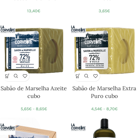
13,40
€
3,65
€
Sabão de Marselha Azeite
Sabão de Marselha Extra
cubo
Puro cubo
5,65
€
–
8,65
€
4,54
€
–
8,70
€