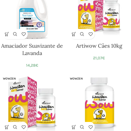
Amaciador Suavizante de
Artiwow Cães 10kg
Lavanda
21,07
€
14,28
€
WOWZEN
WOWZEN