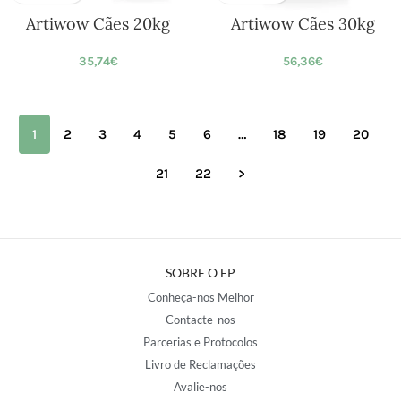
Artiwow Cães 20kg
Artiwow Cães 30kg
35,74
€
56,36
€
1
2
3
4
5
6
…
18
19
20
21
22
>
SOBRE O EP
Conheça-nos Melhor
Contacte-nos
Parcerias e Protocolos
Livro de Reclamações
Avalie-nos