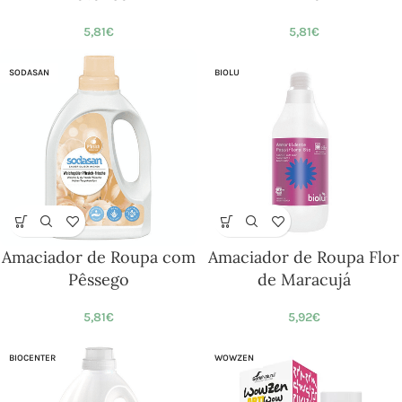
5,81
€
5,81
€
SODASAN
BIOLU
Amaciador de Roupa com
Amaciador de Roupa Flor
Pêssego
de Maracujá
5,81
€
5,92
€
BIOCENTER
WOWZEN