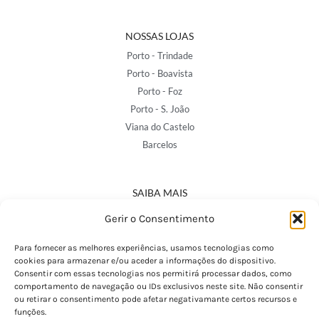
NOSSAS LOJAS
Porto - Trindade
Porto - Boavista
Porto - Foz
Porto - S. João
Viana do Castelo
Barcelos
SAIBA MAIS
Política de Privacidade
Gerir o Consentimento
Declaração de Acessibilidade
Termos e Condições
Para fornecer as melhores experiências, usamos tecnologias como
cookies para armazenar e/ou aceder a informações do dispositivo.
Perguntas Frequentes
Consentir com essas tecnologias nos permitirá processar dados, como
Custos de Envio
comportamento de navegação ou IDs exclusivos neste site. Não consentir
ou retirar o consentimento pode afetar negativamante certos recursos e
Encomendas Internacionais
funções.