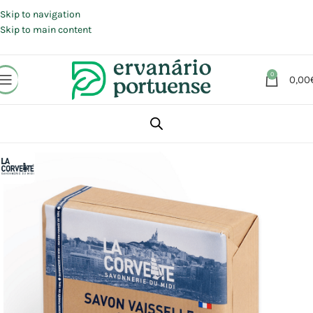
Portes grátis em compras a partir de 30 €, para envio expresso em
Portugal Continental.
Skip to navigation
Skip to main content
0
0,00
Início
Loja
Animais | Casa | Lar