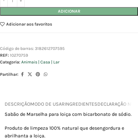
ADICIONAR
Adicionar aos favoritos
Código de barras:
3182612707595
REF:
10270759
Categoria:
Animais | Casa | Lar
Partilhar:
DESCRIÇÃO
MODO DE USAR
INGREDIENTES
DECLARAÇÃO NUTR
Sabão de Marselha para loiça com bicarbonato de sódio.
Produto de limpeza 100% natural que desengordura e
abrilhanta a loiça.