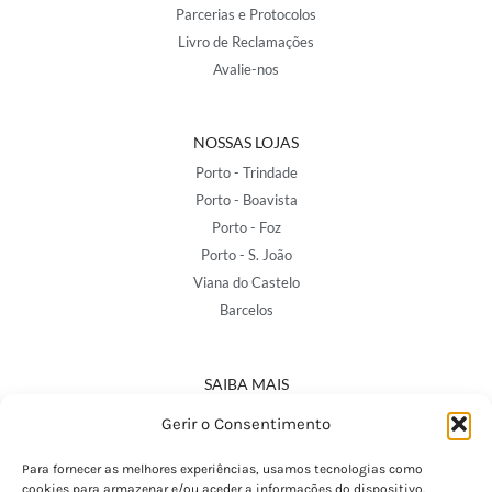
Parcerias e Protocolos
Livro de Reclamações
Avalie-nos
NOSSAS LOJAS
Porto - Trindade
Porto - Boavista
Porto - Foz
Porto - S. João
Viana do Castelo
Barcelos
SAIBA MAIS
Política de Privacidade
Gerir o Consentimento
Declaração de Acessibilidade
Termos e Condições
Para fornecer as melhores experiências, usamos tecnologias como
cookies para armazenar e/ou aceder a informações do dispositivo.