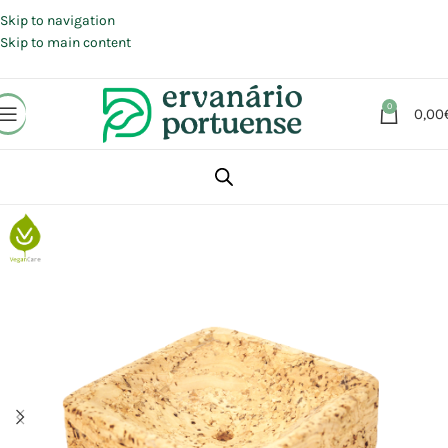
Portes grátis em compras a partir de 30 €, para envio expresso em
Portugal Continental.
Skip to navigation
Skip to main content
0
0,00
Início
Loja
Animais | Casa | Lar