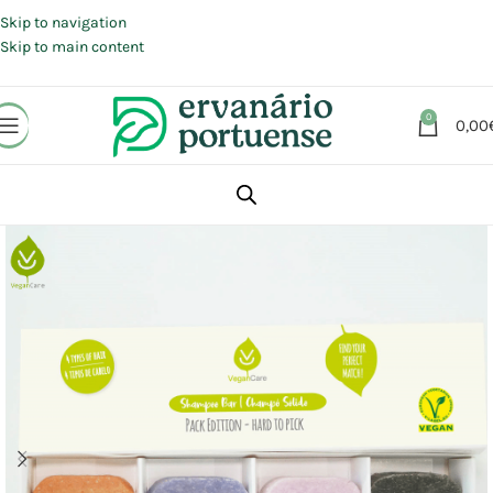
Portes grátis em compras a partir de 30 €, para envio expresso em
Portugal Continental.
Skip to navigation
Skip to main content
0
0,00
Início
Loja
Animais | Casa | Lar