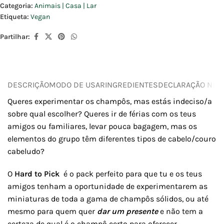
Categoria:
Animais | Casa | Lar
Etiqueta:
Vegan
Partilhar:
DESCRIÇÃO
MODO DE USAR
INGREDIENTES
DECLARAÇÃO NUTR
Queres experimentar os champôs, mas estás indeciso/a
sobre qual escolher? Queres ir de férias com os teus
amigos ou familiares, levar pouca bagagem, mas os
elementos do grupo têm diferentes tipos de cabelo/couro
cabeludo?
O
Hard to Pick
é o pack perfeito para que tu e os teus
amigos tenham a oportunidade de experimentarem as
miniaturas de toda a gama de champôs sólidos, ou até
mesmo para quem quer
dar um presente
e não tem a
certeza de qual é o champô certo para oferecer.