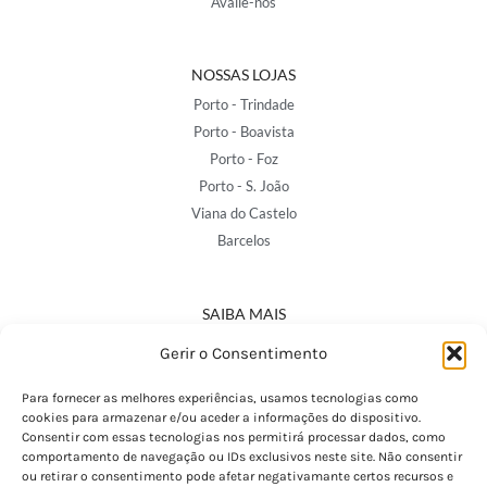
Avalie-nos
NOSSAS LOJAS
Porto - Trindade
Porto - Boavista
Porto - Foz
Porto - S. João
Viana do Castelo
Barcelos
SAIBA MAIS
Política de Privacidade
Gerir o Consentimento
Declaração de Acessibilidade
Termos e Condições
Para fornecer as melhores experiências, usamos tecnologias como
cookies para armazenar e/ou aceder a informações do dispositivo.
Perguntas Frequentes
Consentir com essas tecnologias nos permitirá processar dados, como
Custos de Envio
comportamento de navegação ou IDs exclusivos neste site. Não consentir
ou retirar o consentimento pode afetar negativamante certos recursos e
Encomendas Internacionais