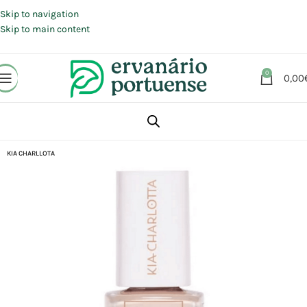
Portes grátis em compras a partir de 30 €, para envio expresso em
Portugal Continental.
Skip to navigation
Skip to main content
0
0,00
Início
Loja
Beleza | Cosmética | Higiene
Corpo
Pés e unhas
KIA CHARLLOTA