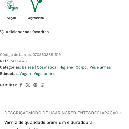
Vegan
Vegetariano
Adicionar aos favoritos
Código de barras:
0705632381519
REF:
15606646
Categorias:
Beleza | Cosmética | Higiene
,
Corpo
,
Pés e unhas
Etiquetas:
Vegan
,
Vegetariano
Partilhar:
DESCRIÇÃO
MODO DE USAR
INGREDIENTES
DECLARAÇÃO NUTR
Verniz de qualidade premium e duradoura.