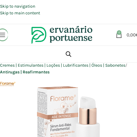
Portes grátis em compras a partir de 30 €, para envio expresso em
Portugal Continental.
Skip to navigation
Skip to main content
0
0,00
Início
Loja
Beleza | Cosmética | Higiene
Rosto
Cremes | Estimulantes | Loções | Lubrificantes | Óleos | Sabonetes
Antirugas | Reafirmantes