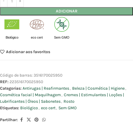
ADICIONAR
Biológico
eco cert
Sem GMO
Adicionar aos favoritos
Código de barras:
3516170025950
REF:
223516170025950
Categorias:
Antirugas | Reafirmantes
,
Beleza | Cosmética | Higiene
,
Cosmética facial | Maquilhagem
,
Cremes | Estimulantes | Loções |
Lubrificantes | Óleos | Sabonetes
,
Rosto
Etiquetas:
Biológico
,
eco cert
,
Sem GMO
Partilhar: