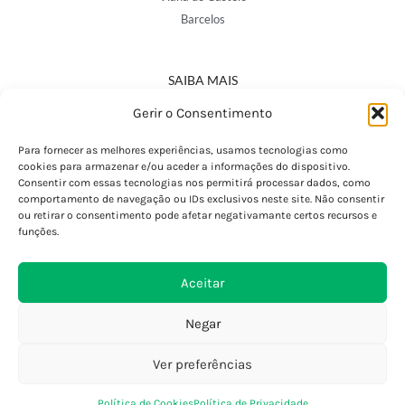
Barcelos
SAIBA MAIS
Política de Privacidade
Gerir o Consentimento
Declaração de Acessibilidade
Termos e Condições
Para fornecer as melhores experiências, usamos tecnologias como
cookies para armazenar e/ou aceder a informações do dispositivo.
Perguntas Frequentes
Consentir com essas tecnologias nos permitirá processar dados, como
Custos de Envio
comportamento de navegação ou IDs exclusivos neste site. Não consentir
ou retirar o consentimento pode afetar negativamante certos recursos e
Encomendas Internacionais
funções.
Seguir Encomenda
Devoluções e Trocas
Aceitar
Negar
Ver preferências
0
Política de Cookies
Política de Privacidade