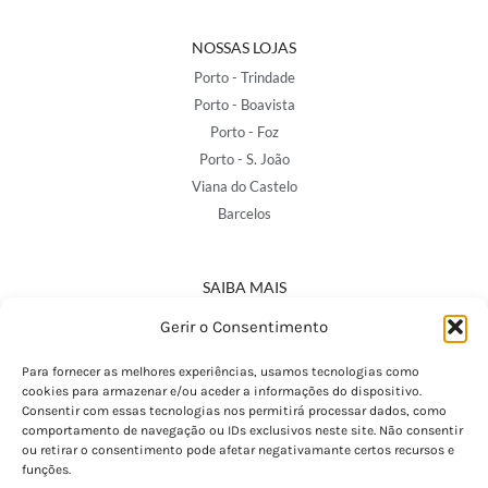
NOSSAS LOJAS
Porto - Trindade
Porto - Boavista
Porto - Foz
Porto - S. João
Viana do Castelo
Barcelos
SAIBA MAIS
Política de Privacidade
Gerir o Consentimento
Declaração de Acessibilidade
Termos e Condições
Para fornecer as melhores experiências, usamos tecnologias como
cookies para armazenar e/ou aceder a informações do dispositivo.
Perguntas Frequentes
Consentir com essas tecnologias nos permitirá processar dados, como
Custos de Envio
comportamento de navegação ou IDs exclusivos neste site. Não consentir
ou retirar o consentimento pode afetar negativamante certos recursos e
Encomendas Internacionais
funções.
Seguir Encomenda