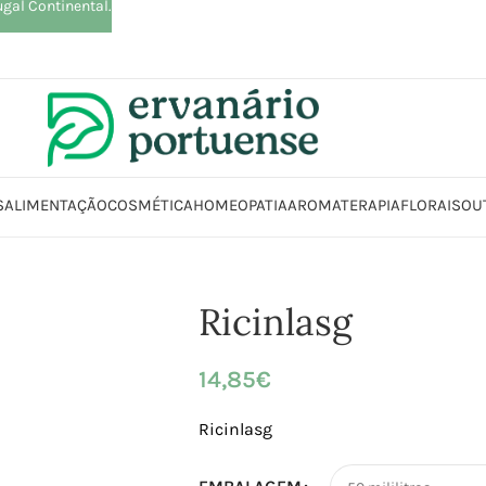
ugal Continental.
S
ALIMENTAÇÃO
COSMÉTICA
HOMEOPATIA
AROMATERAPIA
FLORAIS
OU
tica | Higiene
Rosto
Cremes | Estimulantes | Loções | Lubrificantes | Ó
Ricinlasg
14,85
€
Ricinlasg