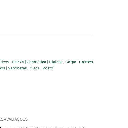
Óleos
,
Beleza | Cosmética | Higiene
,
Corpo
,
Cremes
leos | Sabonetes
,
Óleos
,
Rosto
ES
AVALIAÇÕES