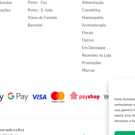
tocolos
Porto - Foz
Alimentação
mações
Porto - S. João
Cosmética
Viana do Castelo
Homeopatia
Barcelos
Aromaterapia
Florais
Outros
Em Destaque
Recentes na Loja
Promoções
Marcas
Para fornec
armazenar e
nos permiti
neste site. 
recursos e f
om sede na Rua