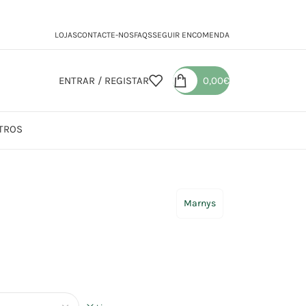
LOJAS
CONTACTE-NOS
FAQS
SEGUIR ENCOMENDA
ENTRAR / REGISTAR
0,00
€
TROS
leos | Sabonetes
Ricinlasg
Marnys