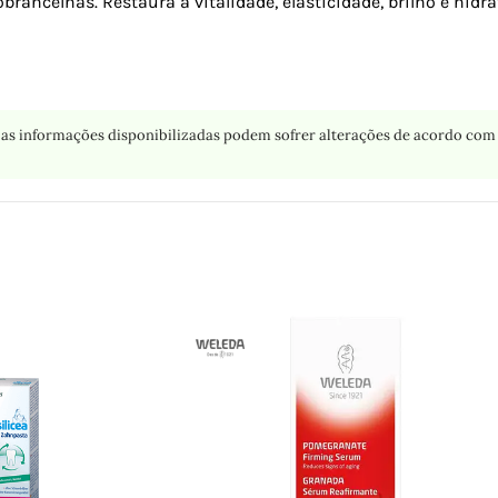
sobrancelhas. Restaura a vitalidade, elasticidade, brilho e hi
as informações disponibilizadas podem sofrer alterações de acordo com 