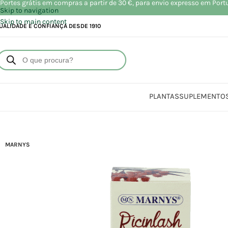
Portes grátis em compras a partir de 30 €, para envio expresso em Port
Skip to navigation
Skip to main content
UALIDADE E CONFIANÇA DESDE 1910
PLANTAS
SUPLEMENTO
Início
Loja
Beleza | Cosmé
MARNYS