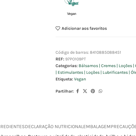
Vegan
Adicionar aos favoritos
Código de barras:
8410885088451
REF:
97PO109PT
Categorias:
Bálsamos | Cremes | Loções | 
| Estimulantes | Loções | Lubrificantes | Ó
Etiqueta:
Vegan
Partilhar:
GREDIENTES
DECLARAÇÃO NUTRICIONAL
EMBALAGEM
PRECAUÇÕ