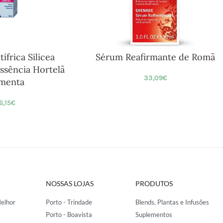
ífrica Silicea
Sérum Reafirmante de Romã
ssência Hortelã
33,09
€
menta
6,15
€
NOSSAS LOJAS
PRODUTOS
elhor
Porto - Trindade
Blends, Plantas e Infusões
Porto - Boavista
Suplementos