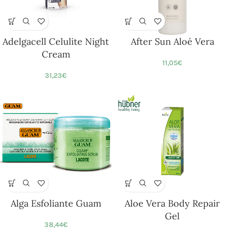
Adelgacell Celulite Night
After Sun Aloé Vera
Cream
11,05
€
31,23
€
Alga Esfoliante Guam
Aloe Vera Body Repair
Gel
38,44
€