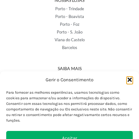
NOSSAS LOJAS
Porto - Trindade
Porto - Boavista
Porto - Foz
Porto - S. João
Viana do Castelo
Barcelos
SAIBA MAIS
Política de Privacidade
Gerir o Consentimento
Declaração de Acessibilidade
Termos e Condições
Para fornecer as melhores experiências, usamos tecnologias como
cookies para armazenar e/ou aceder a informações do dispositivo.
Perguntas Frequentes
Consentir com essas tecnologias nos permitirá processar dados, como
Custos de Envio
comportamento de navegação ou IDs exclusivos neste site. Não consentir
ou retirar o consentimento pode afetar negativamante certos recursos e
Encomendas Internacionais
funções.
Seguir Encomenda
Devoluções e Trocas
Aceitar