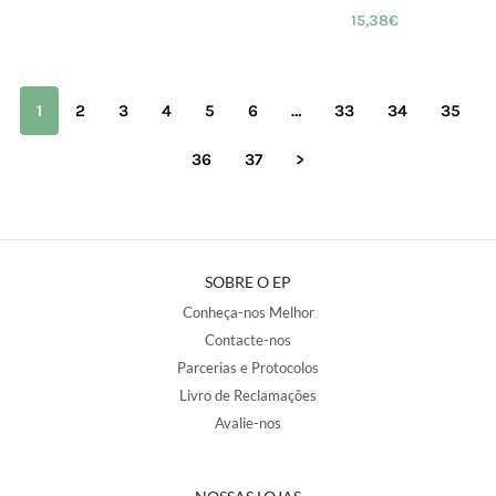
15,38
€
1
2
3
4
5
6
…
33
34
35
36
37
>
SOBRE O EP
Conheça-nos Melhor
Contacte-nos
Parcerias e Protocolos
Livro de Reclamações
Avalie-nos