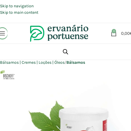
Portes grátis em compras a partir de 30 €, para envio expresso em
Portugal Continental.
Skip to navigation
Skip to main content
0
0,00
Início
Loja
Beleza | Cosmética | Higiene
Corpo
Bálsamos | Cremes | Loções | Óleos
Bálsamos