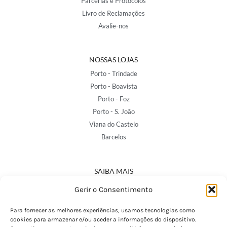
Parcerias e Protocolos
Livro de Reclamações
Avalie-nos
NOSSAS LOJAS
Porto - Trindade
Porto - Boavista
Porto - Foz
Porto - S. João
Viana do Castelo
Barcelos
SAIBA MAIS
Política de Privacidade
Gerir o Consentimento
Declaração de Acessibilidade
Termos e Condições
Para fornecer as melhores experiências, usamos tecnologias como
cookies para armazenar e/ou aceder a informações do dispositivo.
Perguntas Frequentes