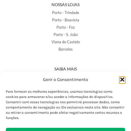
NOSSAS LOJAS
Porto - Trindade
Porto - Boavista
Porto - Foz
Porto - S. João
Viana do Castelo
Barcelos
SAIBA MAIS
Política de Privacidade
Gerir o Consentimento
Declaração de Acessibilidade
Termos e Condições
Para fornecer as melhores experiências, usamos tecnologias como
cookies para armazenar e/ou aceder a informações do dispositivo.
Perguntas Frequentes
Consentir com essas tecnologias nos permitirá processar dados, como
Custos de Envio
comportamento de navegação ou IDs exclusivos neste site. Não consentir
ou retirar o consentimento pode afetar negativamante certos recursos e
Encomendas Internacionais
funções.
Seguir Encomenda
Devoluções e Trocas