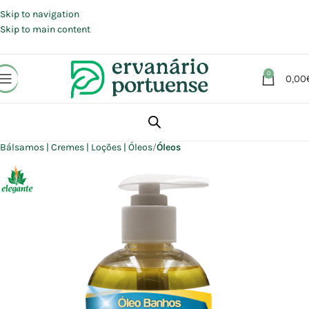
Portes grátis em compras a partir de 30 €, para envio expresso em
Portugal Continental.
Skip to navigation
Skip to main content
0
0,00
Início
Loja
Beleza | Cosmética | Higiene
Corpo
Bálsamos | Cremes | Loções | Óleos
Óleos