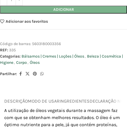
ADICIONAR
Adicionar aos favoritos
Código de barras:
5603180003356
REF:
335
Categorias:
Bálsamos | Cremes | Loções | Óleos
,
Beleza | Cosmética |
Higiene
,
Corpo
,
Óleos
Partilhar:
DESCRIÇÃO
MODO DE USAR
INGREDIENTES
DECLARAÇÃO NUTR
A utilização de óleos vegetais durante a massagem faz
com que se obtenham melhores resultados. O óleo é um
óptimo nutriente para a pele, já que contém proteínas,