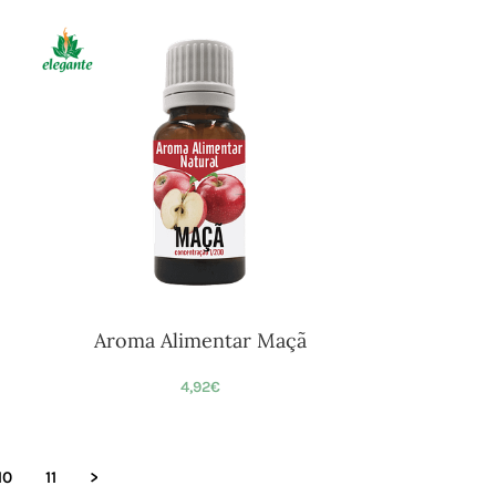
Aroma Alimentar Maçã
4,92
€
10
11
>