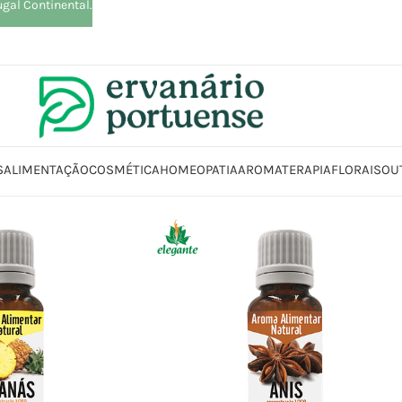
ugal Continental.
S
ALIMENTAÇÃO
COSMÉTICA
HOMEOPATIA
AROMATERAPIA
FLORAIS
OU