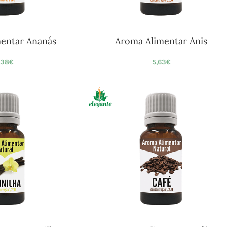
entar Ananás
Aroma Alimentar Anis
,38
€
5,63
€