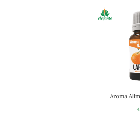
Aroma Alim
4