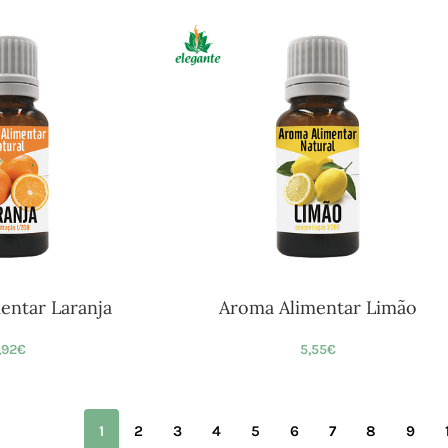
entar Laranja
Aroma Alimentar Limão
,92
€
5,55
€
1
2
3
4
5
6
7
8
9