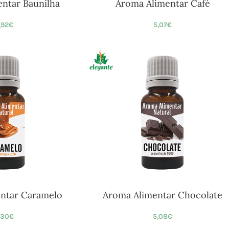
ntar Baunilha
Aroma Alimentar Café
,92
€
5,07
€
ntar Caramelo
Aroma Alimentar Chocolate
,30
€
5,08
€