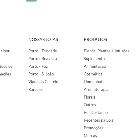
NOSSAS LOJAS
PRODUTOS
elhor
Porto - Trindade
Blends, Plantas e Infusões
Porto - Boavista
Suplementos
tocolos
Porto - Foz
Alimentação
mações
Porto - S. João
Cosmética
Viana do Castelo
Homeopatia
Barcelos
Aromaterapia
Florais
Outros
Em Destaque
Recentes na Loja
Promoções
Marcas