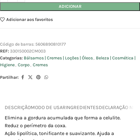
ADICIONAR
Adicionar aos favoritos
Código de barras:
5606890810177
REF:
330150002CM003
Categorias:
Bálsamos | Cremes | Loções | Óleos
,
Beleza | Cosmética |
Higiene
,
Corpo
,
Cremes
Partilhar:
DESCRIÇÃO
MODO DE USAR
INGREDIENTES
DECLARAÇÃO NUTR
Elimina a gordura acumulada que forma a celulite.
Reduz o perímetro da coxa.
Ação lipolítica, tonificante e suavizante. Ajuda a