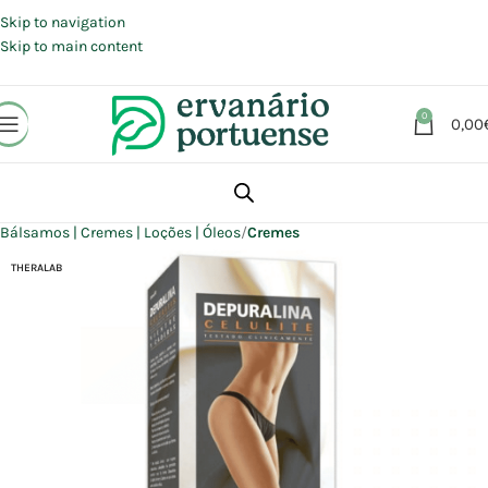
Portes grátis em compras a partir de 30 €, para envio expresso em
Portugal Continental.
Skip to navigation
Skip to main content
0
0,00
Início
Loja
Beleza | Cosmética | Higiene
Corpo
Bálsamos | Cremes | Loções | Óleos
Cremes
THERALAB