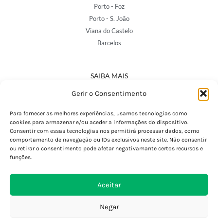
Porto - Foz
Porto - S. João
Viana do Castelo
Barcelos
SAIBA MAIS
Política de Privacidade
Gerir o Consentimento
Declaração de Acessibilidade
Termos e Condições
Para fornecer as melhores experiências, usamos tecnologias como
cookies para armazenar e/ou aceder a informações do dispositivo.
Perguntas Frequentes
Consentir com essas tecnologias nos permitirá processar dados, como
Custos de Envio
comportamento de navegação ou IDs exclusivos neste site. Não consentir
ou retirar o consentimento pode afetar negativamante certos recursos e
Encomendas Internacionais
funções.
Seguir Encomenda
Devoluções e Trocas
Aceitar
Negar