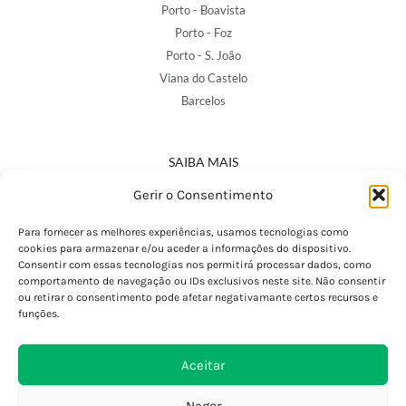
Porto - Boavista
Porto - Foz
Porto - S. João
Viana do Castelo
Barcelos
SAIBA MAIS
Política de Privacidade
Gerir o Consentimento
Declaração de Acessibilidade
Termos e Condições
Para fornecer as melhores experiências, usamos tecnologias como
cookies para armazenar e/ou aceder a informações do dispositivo.
Perguntas Frequentes
Consentir com essas tecnologias nos permitirá processar dados, como
Custos de Envio
comportamento de navegação ou IDs exclusivos neste site. Não consentir
ou retirar o consentimento pode afetar negativamante certos recursos e
Encomendas Internacionais
funções.
Seguir Encomenda
Devoluções e Trocas
Aceitar
Negar