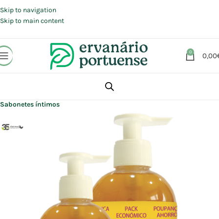
Portes grátis em compras a partir de 30 €, para envio expresso em
Portugal Continental.
Skip to navigation
Skip to main content
0
0,00
Início
Loja
Beleza | Cosmética | Higiene
Higiene feminina
Sabonetes íntimos