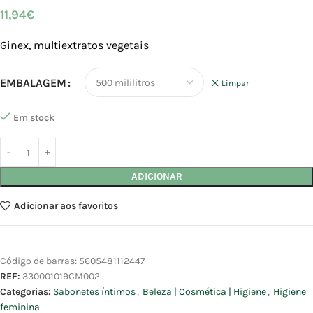
11,94
€
Ginex, multiextratos vegetais
EMBALAGEM
Limpar
Em stock
ADICIONAR
Adicionar aos favoritos
Código de barras:
5605481112447
REF:
330001019CM002
Categorias:
Sabonetes íntimos
,
Beleza | Cosmética | Higiene
,
Higiene
feminina