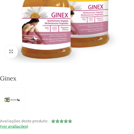
Click to enlarge
Ginex
Avaliações deste produto:





(ver avaliações)