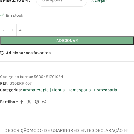
EMBALAGEM
Limpar
Em stock
ADICIONAR
Adicionar aos favoritos
Código de barras:
5605481701054
REF:
3302RRK07
Categorias:
Aromaterapia | Florais | Homeopatia
,
Homeopatia
Partilhar:
DESCRIÇÃO
MODO DE USAR
INGREDIENTES
DECLARAÇÃO NUTR