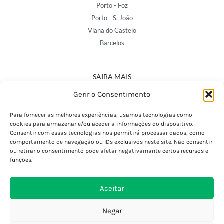
Porto - Foz
Porto - S. João
Viana do Castelo
Barcelos
SAIBA MAIS
Política de Privacidade
Gerir o Consentimento
Declaração de Acessibilidade
Termos e Condições
Para fornecer as melhores experiências, usamos tecnologias como
cookies para armazenar e/ou aceder a informações do dispositivo.
Perguntas Frequentes
Consentir com essas tecnologias nos permitirá processar dados, como
Custos de Envio
comportamento de navegação ou IDs exclusivos neste site. Não consentir
ou retirar o consentimento pode afetar negativamante certos recursos e
Encomendas Internacionais
funções.
Seguir Encomenda
Devoluções e Trocas
Aceitar
Negar