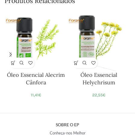
Produtos Relacionados
Óleo Essencial Alecrim
Óleo Essencial
Cânfora
Helychrisum
11,41
€
22,55
€
SOBRE O EP
Conheça-nos Melhor