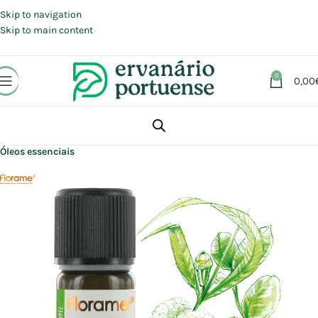
Portes grátis em compras a partir de 30 €, para envio expresso em
Portugal Continental.
Skip to navigation
Skip to main content
0
0,00
Início
Loja
Aromaterapia | Florais | Homeopatia
Aromaterapia
Óleos essenciais