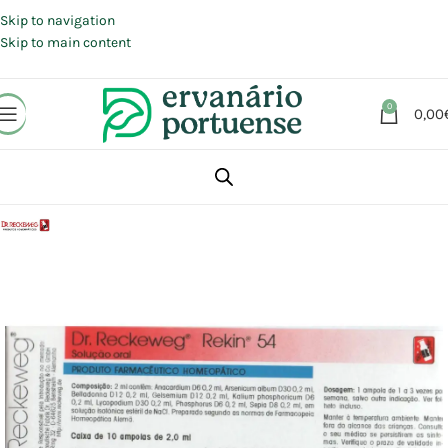
Portes grátis em compras a partir de 30 €, para envio expresso em
Portugal Continental.
Skip to navigation
Skip to main content
0
0,00
Início
Loja
Aromaterapia | Florais | Homeopatia
Homeopatia