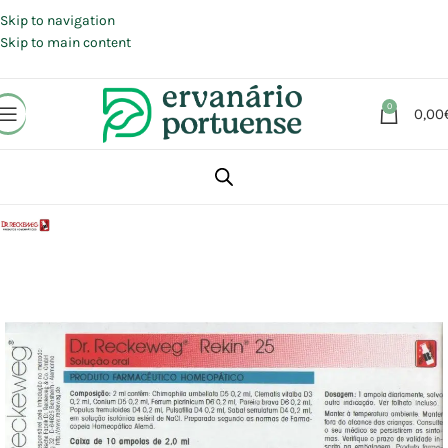
Portes grátis em compras a partir de 30 €, para envio expresso em
Portugal Continental.
Skip to navigation
Skip to main content
0
0,00
Início
Loja
Aromaterapia | Florais | Homeopatia
Homeopatia