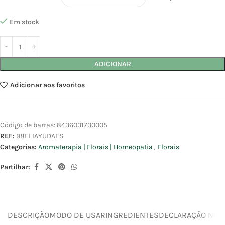
Em stock
ADICIONAR
Adicionar aos favoritos
Código de barras:
8436031730005
REF:
98ELIAYUDAES
Categorias:
Aromaterapia | Florais | Homeopatia
,
Florais
Partilhar:
DESCRIÇÃO
MODO DE USAR
INGREDIENTES
DECLARAÇÃO NUTR