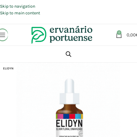
Portes grátis em compras a partir de 30 €, para envio expresso em
Portugal Continental.
Skip to navigation
Skip to main content
0
0,00
Início
Loja
Aromaterapia | Florais | Homeopatia
Florais
ELIDYN