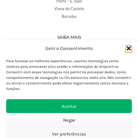
Porto - S. João
Viana do Castelo
Barcelos
SAIBA MAIS
Política de Privacidade
Gerir o Consentimento
Declaração de Acessibilidade
Termos e Condições
Para fornecer as melhores experiências, usamos tecnologias como
cookies para armazenar e/ou aceder a informações do dispositivo.
Perguntas Frequentes
Consentir com essas tecnologias nos permitirá processar dados, como
Custos de Envio
comportamento de navegação ou IDs exclusivos neste site. Não consentir
ou retirar o consentimento pode afetar negativamante certos recursos e
Encomendas Internacionais
funções.
Seguir Encomenda
Devoluções e Trocas
Aceitar
Negar
Ver preferências