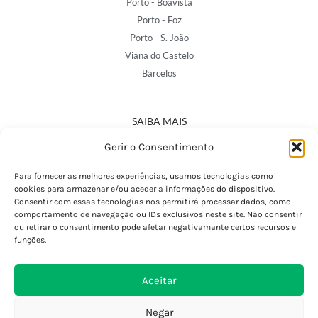
Porto - Boavista
Porto - Foz
Porto - S. João
Viana do Castelo
Barcelos
SAIBA MAIS
Política de Privacidade
Gerir o Consentimento
Declaração de Acessibilidade
Termos e Condições
Para fornecer as melhores experiências, usamos tecnologias como
cookies para armazenar e/ou aceder a informações do dispositivo.
Perguntas Frequentes
Consentir com essas tecnologias nos permitirá processar dados, como
Custos de Envio
comportamento de navegação ou IDs exclusivos neste site. Não consentir
ou retirar o consentimento pode afetar negativamante certos recursos e
Encomendas Internacionais
funções.
Seguir Encomenda
Devoluções e Trocas
Aceitar
Negar