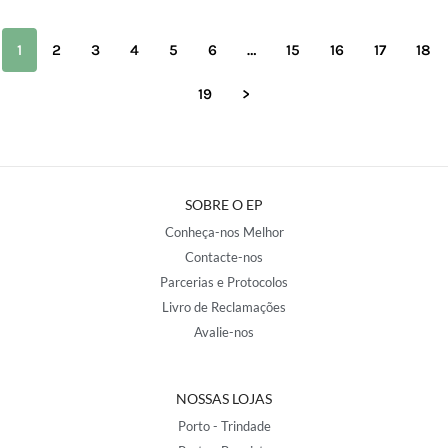
1
2
3
4
5
6
…
15
16
17
18
19
>
SOBRE O EP
Conheça-nos Melhor
Contacte-nos
Parcerias e Protocolos
Livro de Reclamações
Avalie-nos
NOSSAS LOJAS
Porto - Trindade