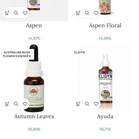
Aspen
Aspen Floral
14,97
€
14,99
€
AUSTRALIAN BUSH
ELIDYN
FLOWER ESSENCES
Autumn Leaves
Ayuda
18,99
€
18,71
€