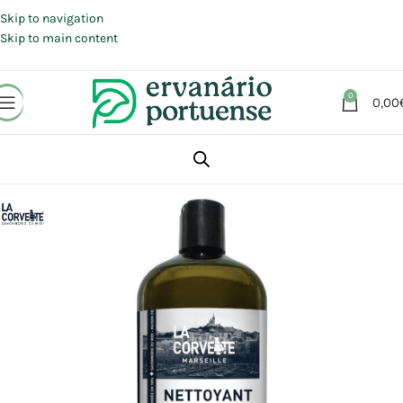
Portes grátis em compras a partir de 30 €, para envio expresso em
Portugal Continental.
Skip to navigation
Skip to main content
0
0,00
Início
Loja
Animais | Casa | Lar