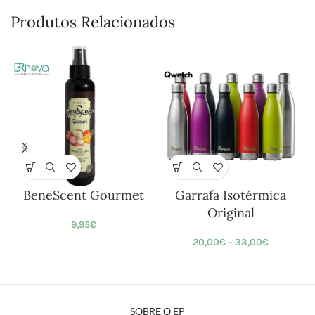
Produtos Relacionados
BeneScent Gourmet
Garrafa Isotérmica
Original
9,95
€
20,00
€
–
33,00
€
SOBRE O EP