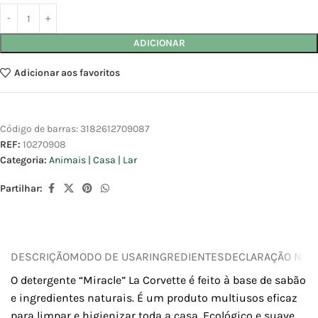
ADICIONAR
Adicionar aos favoritos
Código de barras:
3182612709087
REF:
10270908
Categoria:
Animais | Casa | Lar
Partilhar:
DESCRIÇÃO
MODO DE USAR
INGREDIENTES
DECLARAÇÃO NUTR
O detergente “Miracle” La Corvette é feito à base de sabão
e ingredientes naturais. É um produto multiusos eficaz
para limpar e higienizar toda a casa. Ecológico e suave