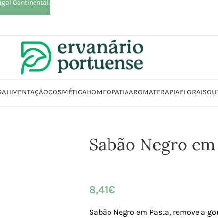
ugal Continental.
S
ALIMENTAÇÃO
COSMÉTICA
HOMEOPATIA
AROMATERAPIA
FLORAIS
OU
Início
Loja
Animais | Casa | Lar
Sabão Negro em Pasta
Sabão Negro em
8,41
€
Sabão Negro em Pasta, remove a gor