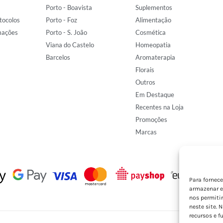
Porto - Boavista
Suplementos
tocolos
Porto - Foz
Alimentação
mações
Porto - S. João
Cosmética
Viana do Castelo
Homeopatia
Barcelos
Aromaterapia
Florais
Outros
Em Destaque
Recentes na Loja
Promoções
Marcas
Para fornec
armazenar e
nos permiti
neste site. 
recursos e f