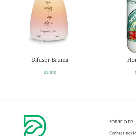
Difusor Bruma
Hor
35,10
€
SOBRE O EP
Conheça-nos M