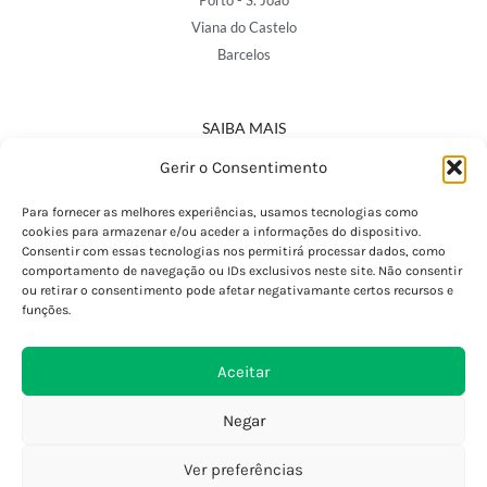
Porto - S. João
Viana do Castelo
Barcelos
SAIBA MAIS
Política de Privacidade
Gerir o Consentimento
Declaração de Acessibilidade
Termos e Condições
Para fornecer as melhores experiências, usamos tecnologias como
cookies para armazenar e/ou aceder a informações do dispositivo.
Perguntas Frequentes
Consentir com essas tecnologias nos permitirá processar dados, como
Custos de Envio
comportamento de navegação ou IDs exclusivos neste site. Não consentir
ou retirar o consentimento pode afetar negativamante certos recursos e
Encomendas Internacionais
funções.
Seguir Encomenda
Devoluções e Trocas
Aceitar
Negar
Ver preferências