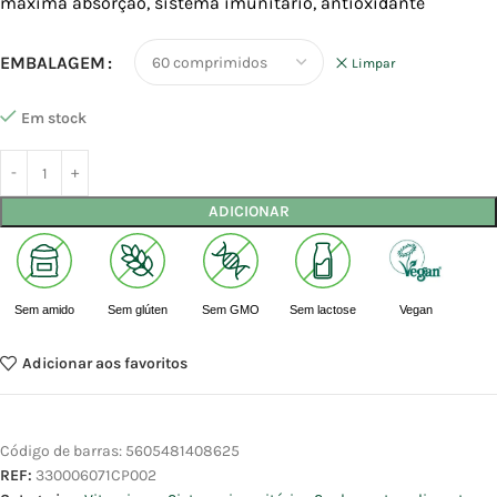
máxima absorção, sistema imunitário, antioxidante
EMBALAGEM
Limpar
Em stock
ADICIONAR
Sem amido
Sem glúten
Sem GMO
Sem lactose
Vegan
Adicionar aos favoritos
Código de barras:
5605481408625
REF:
330006071CP002