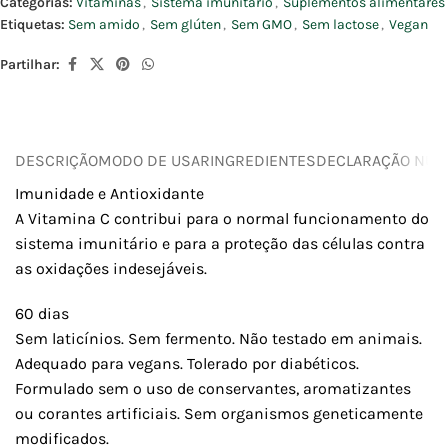
Categorias:
Vitaminas
,
Sistema imunitário
,
Suplementos alimentares
Etiquetas:
Sem amido
,
Sem glúten
,
Sem GMO
,
Sem lactose
,
Vegan
Partilhar:
DESCRIÇÃO
MODO DE USAR
INGREDIENTES
DECLARAÇÃO NUTR
Imunidade e Antioxidante
A Vitamina C contribui para o normal funcionamento do
sistema imunitário e para a proteção das células contra
as oxidações indesejáveis.
60 dias
Sem laticínios. Sem fermento. Não testado em animais.
Adequado para vegans. Tolerado por diabéticos.
Formulado sem o uso de conservantes, aromatizantes
ou corantes artificiais. Sem organismos geneticamente
modificados.