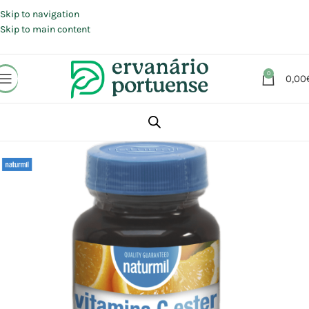
Portes grátis em compras a partir de 30 €, para envio expresso em
Portugal Continental.
Skip to navigation
Skip to main content
0
0,00
Início
Loja
Suplementos alimentares
Vitaminas