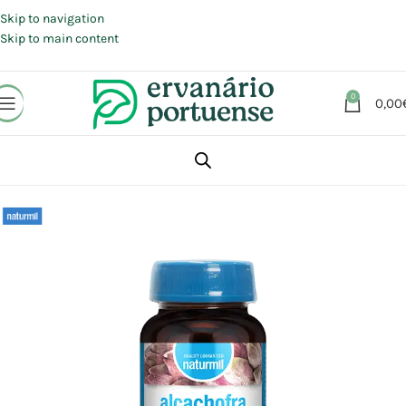
Portes grátis em compras a partir de 30 €, para envio expresso em
Portugal Continental.
Skip to navigation
Skip to main content
0
0,00
Início
Loja
Suplementos alimentares
Sistema Digestivo