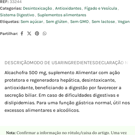
REF:
33244
Categorias:
Desintoxicação
,
Antioxidantes
,
Fígado e Vesícula
,
Sistema Digestivo
,
Suplementos alimentares
Etiquetas:
Sem açúcar
,
Sem glúten
,
Sem GMO
,
Sem lactose
,
Vegan
Partilhar:
DESCRIÇÃO
MODO DE USAR
INGREDIENTES
DECLARAÇÃO NUTR
Alcachofra 500 mg, suplemento Alimentar com ação
protetora e regeneradora hepática, desintoxicante,
antioxidante, beneficiando a digestão por favorecer a
secreção biliar. Em caso de dificuldades digestivas e
dislipidemias. Para uma função gástrica normal, útil nos
excessos alimentares e alcoólicos.
Nota:
Confirmar a informação no rótulo/caixa do artigo. Uma vez