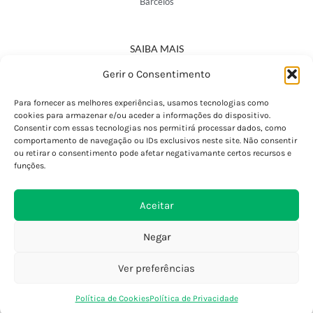
Barcelos
SAIBA MAIS
Política de Privacidade
Gerir o Consentimento
Declaração de Acessibilidade
Termos e Condições
Para fornecer as melhores experiências, usamos tecnologias como
cookies para armazenar e/ou aceder a informações do dispositivo.
Perguntas Frequentes
Consentir com essas tecnologias nos permitirá processar dados, como
Custos de Envio
comportamento de navegação ou IDs exclusivos neste site. Não consentir
ou retirar o consentimento pode afetar negativamante certos recursos e
Encomendas Internacionais
funções.
Seguir Encomenda
Devoluções e Trocas
Aceitar
Negar
Ver preferências
0
Política de Cookies
Política de Privacidade
Loja
Favoritos
Saco Compras
Conta