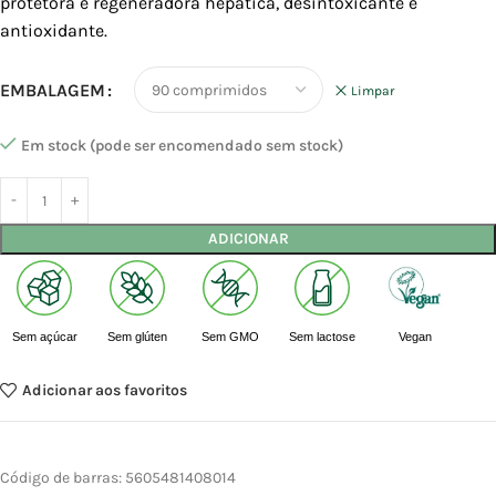
protetora e regeneradora hepática, desintoxicante e
antioxidante.
EMBALAGEM
Limpar
Em stock (pode ser encomendado sem stock)
ADICIONAR
Sem açúcar
Sem glúten
Sem GMO
Sem lactose
Vegan
Adicionar aos favoritos
Código de barras:
5605481408014