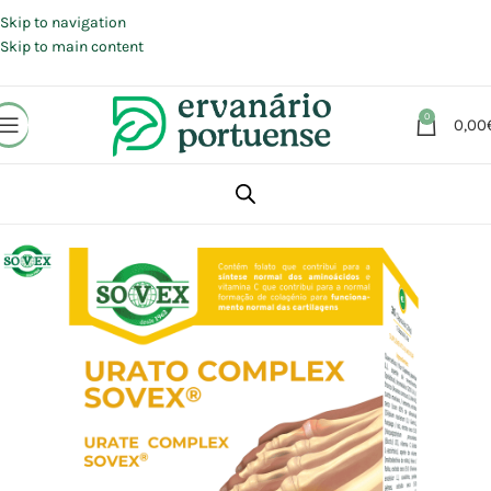
Portes grátis em compras a partir de 30 €, para envio expresso em
Portugal Continental.
Skip to navigation
Skip to main content
0
0,00
Início
Loja
Suplementos alimentares
Articulações, Músculos e Ossos