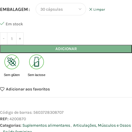
EMBALAGEM
Limpar
Em stock
ADICIONAR
Sem glúten
Sem lactose
Adicionar aos favoritos
Código de barras:
5603728308707
REF:
4200870
Categorias:
Suplementos alimentares
,
Articulações, Músculos e Ossos
,
Saúde feminina