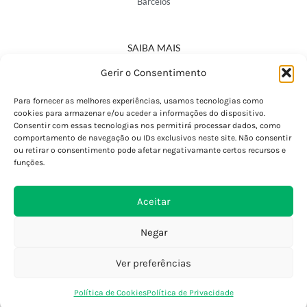
Barcelos
SAIBA MAIS
Política de Privacidade
Gerir o Consentimento
Declaração de Acessibilidade
Termos e Condições
Para fornecer as melhores experiências, usamos tecnologias como
cookies para armazenar e/ou aceder a informações do dispositivo.
Perguntas Frequentes
Consentir com essas tecnologias nos permitirá processar dados, como
Custos de Envio
comportamento de navegação ou IDs exclusivos neste site. Não consentir
ou retirar o consentimento pode afetar negativamante certos recursos e
Encomendas Internacionais
funções.
Seguir Encomenda
Devoluções e Trocas
Aceitar
Negar
Ver preferências
0
Política de Cookies
Política de Privacidade
Loja
Favoritos
Saco Compras
Conta