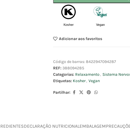
Kosher
Vegan
Adicionar aos favoritos
Código de barras:
8422947094287
REF:
38809428S
Categorias:
Relaxamento
,
Sistema Nervo
Etiquetas:
Kosher
,
Vegan
Partilhar:
GREDIENTES
DECLARAÇÃO NUTRICIONAL
EMBALAGEM
PRECAUÇÕ