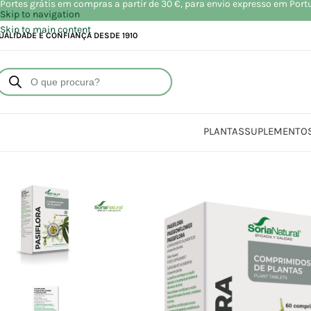
Portes grátis em compras a partir de 30 €, para envio expresso em Port
Skip to navigation
Skip to main content
UALIDADE E CONFIANÇA DESDE 1910
PLANTAS
SUPLEMENTO
Início
Loja