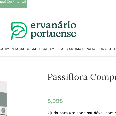
ugal Continental.
S
ALIMENTAÇÃO
COSMÉTICA
HOMEOPATIA
AROMATERAPIA
FLORAIS
OU
Suplementos alimentares
Sistema Nervoso
Relaxamento
Passiflora 
Passiflora Comp
8,09
€
Ajuda para um sono saudável, com 