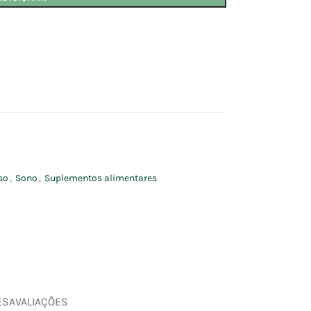
so
,
Sono
,
Suplementos alimentares
ES
AVALIAÇÕES