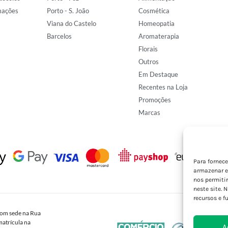
mações
Porto - S. João
Cosmética
Viana do Castelo
Homeopatia
Barcelos
Aromaterapia
Florais
Outros
Em Destaque
Recentes na Loja
Promoções
Marcas
Para fornec
armazenar e
nos permiti
neste site. 
recursos e f
om sede na Rua
atrícula na
A