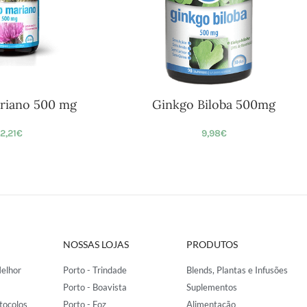
riano 500 mg
Ginkgo Biloba 500mg
12,21
€
9,98
€
NOSSAS LOJAS
PRODUTOS
elhor
Porto - Trindade
Blends, Plantas e Infusões
Porto - Boavista
Suplementos
tocolos
Porto - Foz
Alimentação