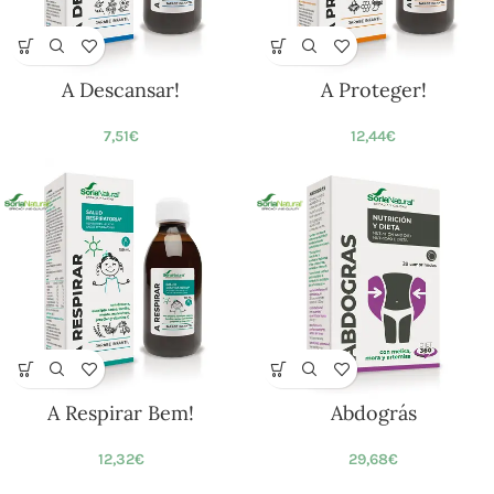
A Descansar!
A Proteger!
7,51
€
12,44
€
A Respirar Bem!
Abdográs
12,32
€
29,68
€