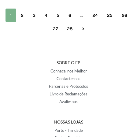
1
2
3
4
5
6
…
24
25
26
27
28
>
SOBRE O EP
Conheça-nos Melhor
Contacte-nos
Parcerias e Protocolos
Livro de Reclamações
Avalie-nos
NOSSAS LOJAS
Porto - Trindade