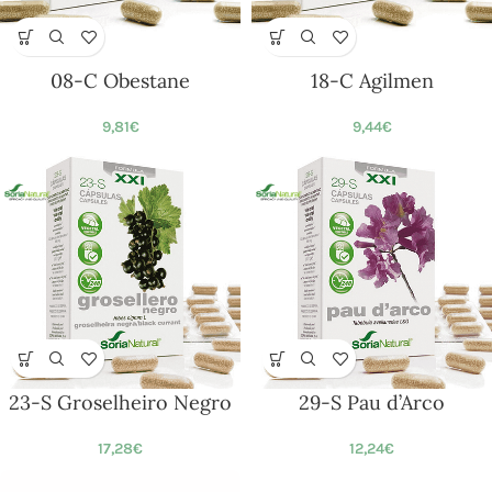
08-C Obestane
18-C Agilmen
9,81
€
9,44
€
23-S Groselheiro Negro
29-S Pau d’Arco
17,28
€
12,24
€