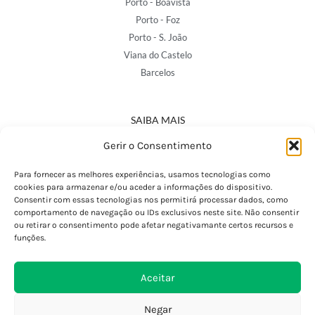
Porto - Boavista
Porto - Foz
Porto - S. João
Viana do Castelo
Barcelos
SAIBA MAIS
Política de Privacidade
Gerir o Consentimento
Declaração de Acessibilidade
Termos e Condições
Para fornecer as melhores experiências, usamos tecnologias como
cookies para armazenar e/ou aceder a informações do dispositivo.
Perguntas Frequentes
Consentir com essas tecnologias nos permitirá processar dados, como
Custos de Envio
comportamento de navegação ou IDs exclusivos neste site. Não consentir
ou retirar o consentimento pode afetar negativamante certos recursos e
Encomendas Internacionais
funções.
Seguir Encomenda
Devoluções e Trocas
Aceitar
Negar