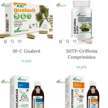
30-C Gualavit
5HTP-Griffonia
Comprimidos
17,08
€
25,97
€