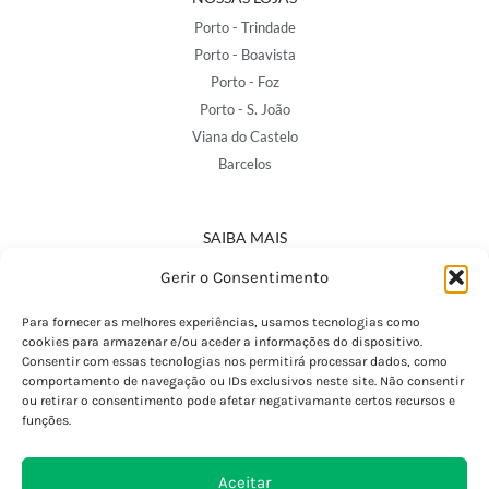
Porto - Trindade
Porto - Boavista
Porto - Foz
Porto - S. João
Viana do Castelo
Barcelos
SAIBA MAIS
Política de Privacidade
Gerir o Consentimento
Declaração de Acessibilidade
Termos e Condições
Para fornecer as melhores experiências, usamos tecnologias como
cookies para armazenar e/ou aceder a informações do dispositivo.
Perguntas Frequentes
Consentir com essas tecnologias nos permitirá processar dados, como
Custos de Envio
comportamento de navegação ou IDs exclusivos neste site. Não consentir
ou retirar o consentimento pode afetar negativamante certos recursos e
Encomendas Internacionais
funções.
Seguir Encomenda
Devoluções e Trocas
Aceitar