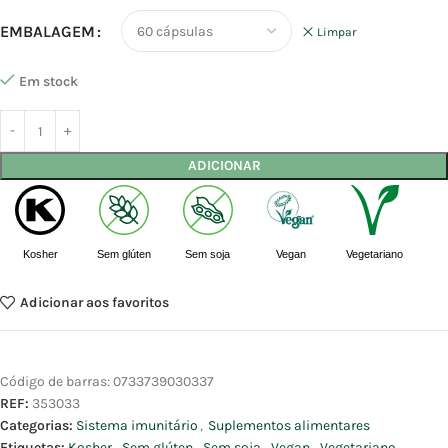
EMBALAGEM
Limpar
Em stock
ADICIONAR
Kosher
Sem glúten
Sem soja
Vegan
Vegetariano
Adicionar aos favoritos
Código de barras:
0733739030337
REF:
353033
Categorias:
Sistema imunitário
,
Suplementos alimentares
Etiquetas:
Kosher
,
Sem glúten
,
Sem soja
,
Vegan
,
Vegetariano