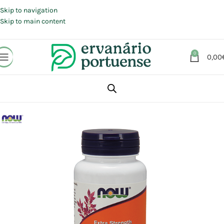
Portes grátis em compras a partir de 30 €, para envio expresso em
Portugal Continental.
Skip to navigation
Skip to main content
0
0,00
Início
Loja
Suplementos alimentares
Sistema imunitário