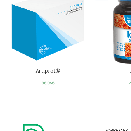
Artiprot®
36,95
€
2
SOBRE O EP