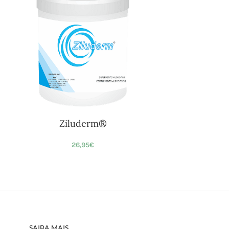
Ziluderm®
26,95
€
SAIBA MAIS