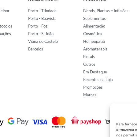
elhor
Porto - Trindade
Blends, Plantas e Infusões
Porto - Boavista
Suplementos
tocolos
Porto - Foz
Alimentação
mações
Porto - S. João
Cosmética
Viana do Castelo
Homeopatia
Barcelos
Aromaterapia
Florais
Outros
Em Destaque
Recentes na Loja
Promoções
Marcas
Para fornec
armazenar e
nos permiti