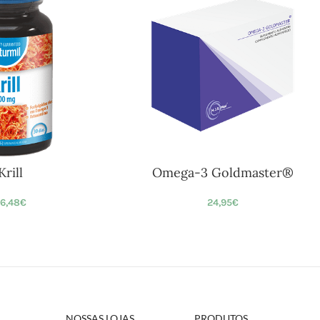
Krill
Omega-3 Goldmaster®
6,48
€
24,95
€
NOSSAS LOJAS
PRODUTOS