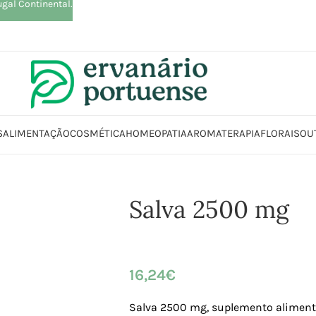
ugal Continental.
S
ALIMENTAÇÃO
COSMÉTICA
HOMEOPATIA
AROMATERAPIA
FLORAIS
OU
Início
Loja
Suplementos alimentares
Salva 2500 mg
Salva 2500 mg
16,24
€
Salva 2500 mg, suplemento aliment