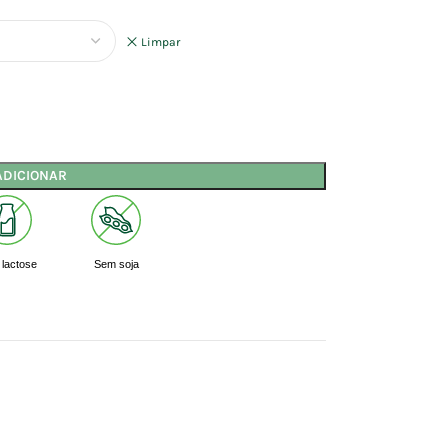
Limpar
ADICIONAR
lactose
Sem soja