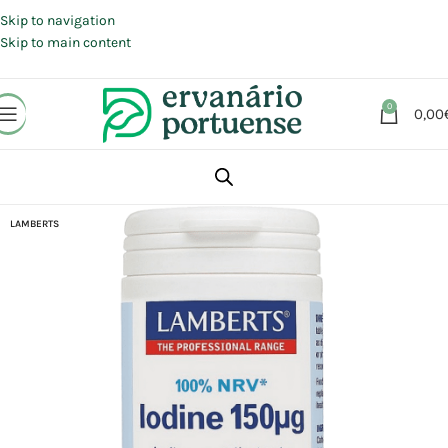
Portes grátis em compras a partir de 30 €, para envio expresso em
Portugal Continental.
Skip to navigation
Skip to main content
0
0,00
Início
Loja
Suplementos alimentares
LAMBERTS