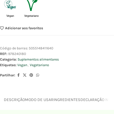
Vegan
Vegetariano
Adicionar aos favoritos
Código de barras:
5055148411640
REF:
978240180
Categoria:
Suplementos alimentares
Etiquetas:
Vegan
,
Vegetariano
Partilhar:
DESCRIÇÃO
MODO DE USAR
INGREDIENTES
DECLARAÇÃO NUTR