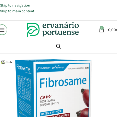
Portes grátis em compras a partir de 30 €, para envio expresso em
Portugal Continental.
Skip to navigation
Skip to main content
0
0,00
Início
Loja
Suplementos alimentares
Articulações, Músculos e Ossos