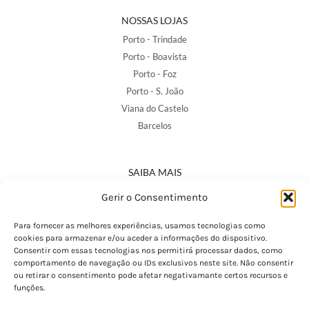
NOSSAS LOJAS
Porto - Trindade
Porto - Boavista
Porto - Foz
Porto - S. João
Viana do Castelo
Barcelos
SAIBA MAIS
Política de Privacidade
Gerir o Consentimento
Declaração de Acessibilidade
Termos e Condições
Para fornecer as melhores experiências, usamos tecnologias como
cookies para armazenar e/ou aceder a informações do dispositivo.
Perguntas Frequentes
Consentir com essas tecnologias nos permitirá processar dados, como
Custos de Envio
comportamento de navegação ou IDs exclusivos neste site. Não consentir
ou retirar o consentimento pode afetar negativamante certos recursos e
Encomendas Internacionais
funções.
Seguir Encomenda