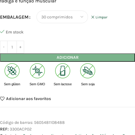
fadiga e função muscular
EMBALAGEM
Limpar
Em stock
ADICIONAR
Sem glúten
Sem GMO
Sem lactose
Sem soja
Adicionar aos favoritos
Código de barras:
5605481108488
REF:
3300ACP02