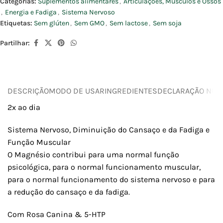
Categorias:
Suplementos alimentares
,
Articulações, Músculos e Ossos
,
Energia e Fadiga
,
Sistema Nervoso
Etiquetas:
Sem glúten
,
Sem GMO
,
Sem lactose
,
Sem soja
Partilhar:
DESCRIÇÃO
MODO DE USAR
INGREDIENTES
DECLARAÇÃO NUTR
2x ao dia
Sistema Nervoso, Diminuição do Cansaço e da Fadiga e
Função Muscular
O Magnésio contribui para uma normal função
psicológica, para o normal funcionamento muscular,
para o normal funcionamento do sistema nervoso e para
a redução do cansaço e da fadiga.
Com Rosa Canina & 5-HTP