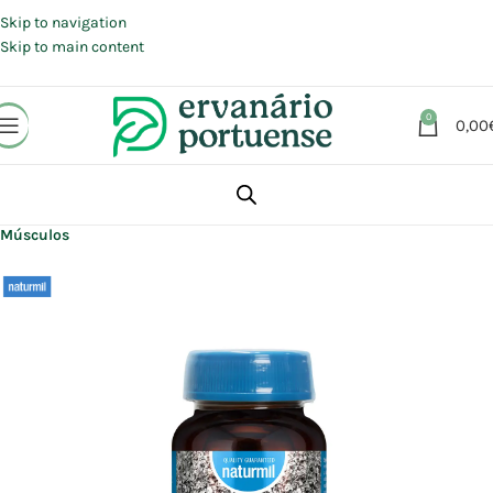
Portes grátis em compras a partir de 30 €, para envio expresso em
Portugal Continental.
Skip to navigation
Skip to main content
0
0,00
Início
Loja
Suplementos alimentares
Articulações, Músculos e Ossos
Músculos