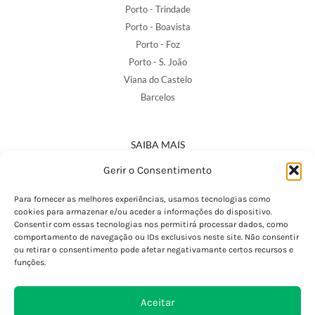
Porto - Trindade
Porto - Boavista
Porto - Foz
Porto - S. João
Viana do Castelo
Barcelos
SAIBA MAIS
Política de Privacidade
Gerir o Consentimento
Declaração de Acessibilidade
Termos e Condições
Para fornecer as melhores experiências, usamos tecnologias como
cookies para armazenar e/ou aceder a informações do dispositivo.
Perguntas Frequentes
Consentir com essas tecnologias nos permitirá processar dados, como
Custos de Envio
comportamento de navegação ou IDs exclusivos neste site. Não consentir
ou retirar o consentimento pode afetar negativamante certos recursos e
Encomendas Internacionais
funções.
Seguir Encomenda
Devoluções e Trocas
Aceitar