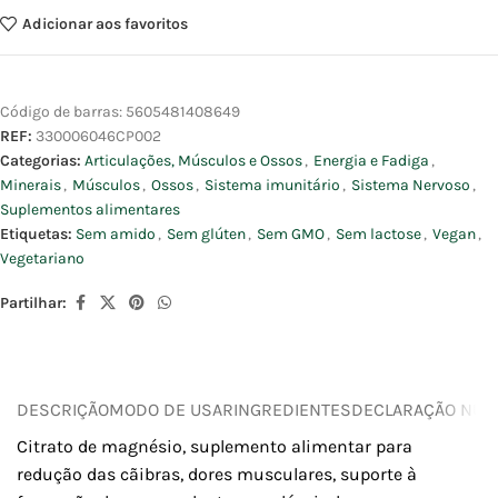
Adicionar aos favoritos
Código de barras:
5605481408649
REF:
330006046CP002
Categorias:
Articulações, Músculos e Ossos
,
Energia e Fadiga
,
Minerais
,
Músculos
,
Ossos
,
Sistema imunitário
,
Sistema Nervoso
,
Suplementos alimentares
Etiquetas:
Sem amido
,
Sem glúten
,
Sem GMO
,
Sem lactose
,
Vegan
,
Vegetariano
Partilhar:
DESCRIÇÃO
MODO DE USAR
INGREDIENTES
DECLARAÇÃO NUTR
Citrato de magnésio, suplemento alimentar para
redução das cãibras, dores musculares, suporte à