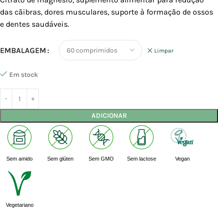
das cãibras, dores musculares, suporte à formação de ossos
e dentes saudáveis.
EMBALAGEM
Limpar
Em stock
ADICIONAR
Sem amido
Sem glúten
Sem GMO
Sem lactose
Vegan
Vegetariano