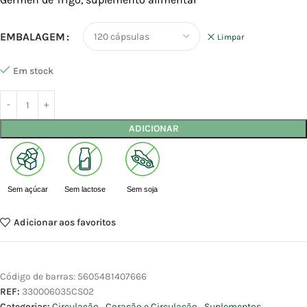
EMBALAGEM
Limpar
Em stock
ADICIONAR
Sem açúcar
Sem lactose
Sem soja
Adicionar aos favoritos
Código de barras:
5605481407666
REF:
330006035CS02
Categorias:
Circulação
,
Coração e Circulação
,
Suplementos