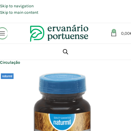
Portes grátis em compras a partir de 30 €, para envio expresso em
Portugal Continental.
Skip to navigation
Skip to main content
0
0,00
Início
Loja
Suplementos alimentares
Coração e Circulação
Circulação