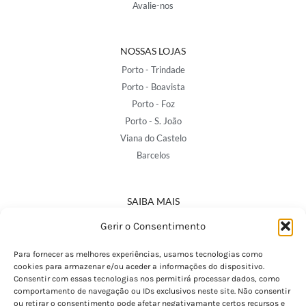
Avalie-nos
NOSSAS LOJAS
Porto - Trindade
Porto - Boavista
Porto - Foz
Porto - S. João
Viana do Castelo
Barcelos
SAIBA MAIS
Política de Privacidade
Gerir o Consentimento
Declaração de Acessibilidade
Termos e Condições
Para fornecer as melhores experiências, usamos tecnologias como
cookies para armazenar e/ou aceder a informações do dispositivo.
Perguntas Frequentes
Consentir com essas tecnologias nos permitirá processar dados, como
Custos de Envio
comportamento de navegação ou IDs exclusivos neste site. Não consentir
ou retirar o consentimento pode afetar negativamante certos recursos e
Encomendas Internacionais