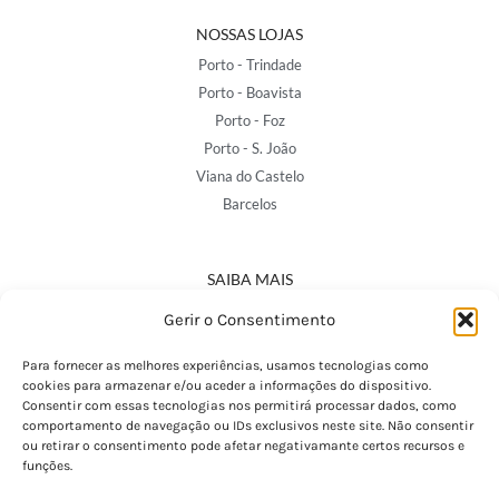
NOSSAS LOJAS
Porto - Trindade
Porto - Boavista
Porto - Foz
Porto - S. João
Viana do Castelo
Barcelos
SAIBA MAIS
Política de Privacidade
Gerir o Consentimento
Declaração de Acessibilidade
Termos e Condições
Para fornecer as melhores experiências, usamos tecnologias como
cookies para armazenar e/ou aceder a informações do dispositivo.
Perguntas Frequentes
Consentir com essas tecnologias nos permitirá processar dados, como
Custos de Envio
comportamento de navegação ou IDs exclusivos neste site. Não consentir
ou retirar o consentimento pode afetar negativamante certos recursos e
Encomendas Internacionais
funções.
Seguir Encomenda