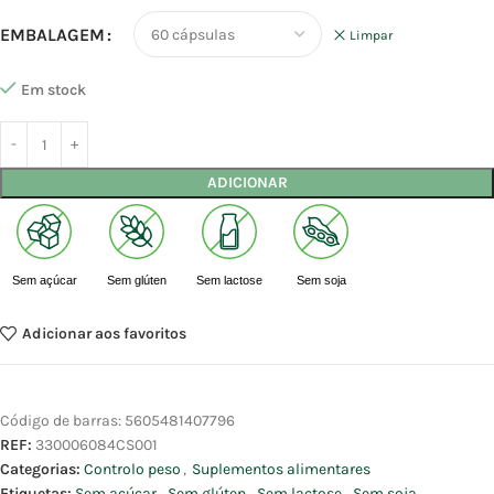
EMBALAGEM
Limpar
Em stock
ADICIONAR
Sem açúcar
Sem glúten
Sem lactose
Sem soja
Adicionar aos favoritos
Código de barras:
5605481407796
REF:
330006084CS001
Categorias:
Controlo peso
,
Suplementos alimentares
Etiquetas:
Sem açúcar
,
Sem glúten
,
Sem lactose
,
Sem soja