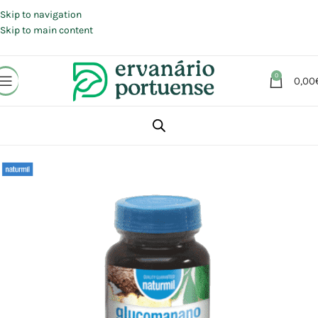
Portes grátis em compras a partir de 30 €, para envio expresso em
Portugal Continental.
Skip to navigation
Skip to main content
0
0,00
Início
Loja
Suplementos alimentares
Controlo peso