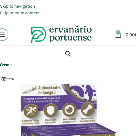
Portes grátis em compras a partir de 30 €, para envio expresso em
Portugal Continental.
Skip to navigation
Skip to main content
0
0,00
Início
Loja
Suplementos alimentares
Articulações, Músculos e Ossos
Ossos