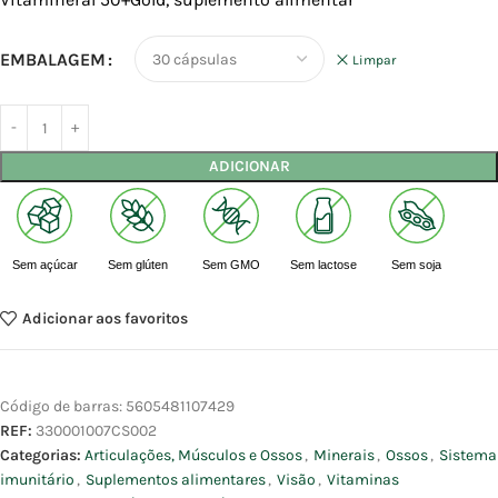
EMBALAGEM
Limpar
ADICIONAR
Sem açúcar
Sem glúten
Sem GMO
Sem lactose
Sem soja
Adicionar aos favoritos
Código de barras:
5605481107429
REF:
330001007CS002
Categorias:
Articulações, Músculos e Ossos
,
Minerais
,
Ossos
,
Sistema
imunitário
,
Suplementos alimentares
,
Visão
,
Vitaminas